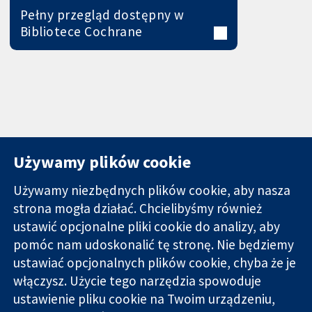
Pełny przegląd dostępny w
Bibliotece Cochrane
Używamy plików cookie
Używamy niezbędnych plików cookie, aby nasza
strona mogła działać. Chcielibyśmy również
11-13 Cavendish
Kontakt
ustawić opcjonalne pliki cookie do analizy, aby
Square
Nowości
pomóc nam udoskonalić tę stronę. Nie będziemy
Wiarygodne dane
Londyn
Biuro
ustawiać opcjonalnych plików cookie, chyba że je
naukowe.
W1G 0AN
prasowe
Świadome
włączysz. Użycie tego narzędzia spowoduje
Wielka Brytania
O nas
decyzje.
Praca
ustawienie pliku cookie na Twoim urządzeniu,
Lepsze zdrowie.
Cochrane