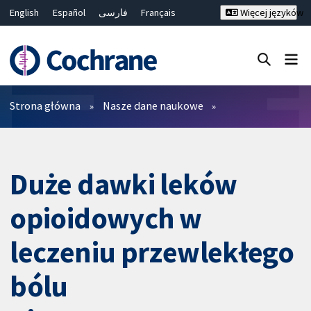
English
Español
فارسی
Français
Więcej języków
Русский
Hrvatski
Deutsch
Bahasa Malaysia
ไทย
繁體中文
简体中文
Close search ✖
Filtry
Strona główna
Nasze dane naukowe
Duże dawki leków
opioidowych w
leczeniu przewlekłego
bólu