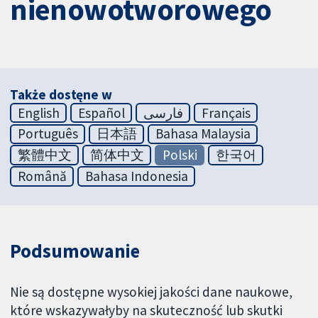
nienowotworowego
Także dostęne w
English
Español
فارسی
Français
Português
日本語
Bahasa Malaysia
繁體中文
简体中文
Polski
한국어
Română
Bahasa Indonesia
Podsumowanie
Nie są dostępne wysokiej jakości dane naukowe,
które wskazywałyby na skuteczność lub skutki