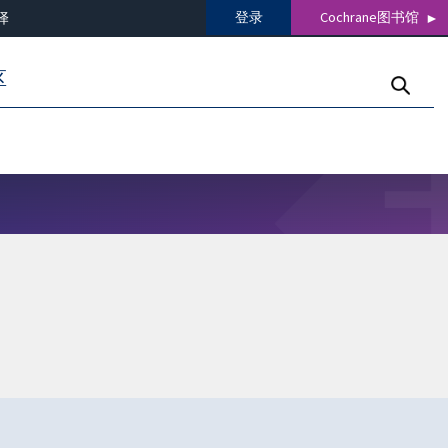
登录
Cochrane图书馆
译
区