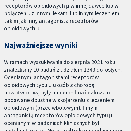
receptorów opioidowych μ w innej dawce lub w
połączeniu z innymi lekami lub innym leczeniem,
takim jak inny antagonista receptorów
opioidowych μ.
Najważniejsze wyniki
W ramach wyszukiwania do sierpnia 2021 roku
znaleźliśmy 10 badań z udziałem 1343 dorosłych.
Ocenianymi antagonistami receptorów
opioidowych typu μ u osób z chorobą
nowotworową były naldemedina i nalokson
podawane doustne w skojarzeniu z leczeniem
opioidowym (przeciwbólowym). Innym
antagonistą receptorów opioidowych typu μ
ocenianym w badaniach klinicznych był
metylnaltrekson. Metylonaltrekson podawany w