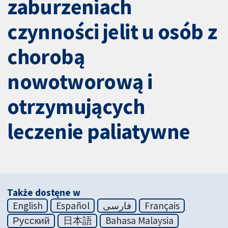
zaburzeniach
czynności jelit u osób z
chorobą
nowotworową i
otrzymujących
leczenie paliatywne
Także dostęne w
English
Español
فارسی
Français
Русский
日本語
Bahasa Malaysia