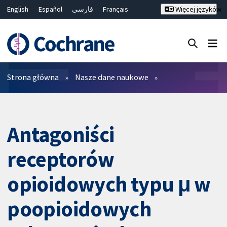
English
Español
فارسی
Français
Więcej języków
Русский
Hrvatski
Deutsch
Bahasa Malaysia
ไทย
繁體中文
简体中文
Close search ✖
Filtry
Strona główna
Nasze dane naukowe
Antagoniści
receptorów
opioidowych typu μ w
poopioidowych