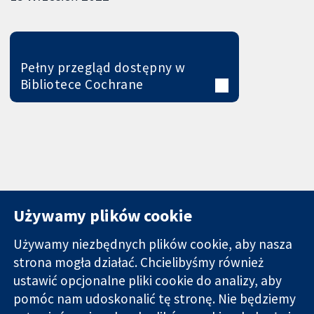
Pełny przegląd dostępny w
Bibliotece Cochrane
Używamy plików cookie
Używamy niezbędnych plików cookie, aby nasza
strona mogła działać. Chcielibyśmy również
11-13 Cavendish
Kontakt
ustawić opcjonalne pliki cookie do analizy, aby
Square
Nowości
pomóc nam udoskonalić tę stronę. Nie będziemy
Wiarygodne dane
Londyn
Biuro