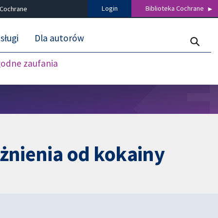
Login
Biblioteka Cochrane
 Cochrane
sługi
Dla autorów
godne zaufania
eżnienia od kokainy