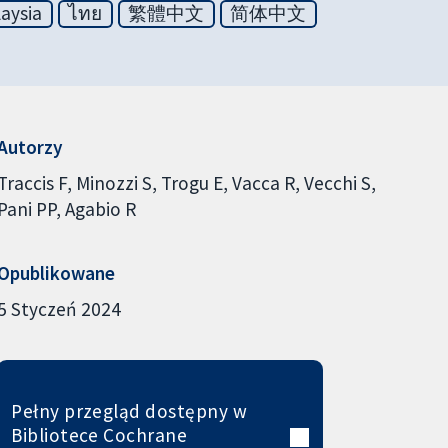
aysia
ไทย
繁體中文
简体中文
Autorzy
Traccis F
Minozzi S
Trogu E
Vacca R
Vecchi S
Pani PP
Agabio R
Opublikowane
5 Styczeń 2024
Pełny przegląd dostępny w
Bibliotece Cochrane