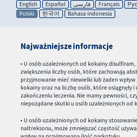
English
Español
فارسی
Français
Ру
Polski
한국어
Bahasa Indonesia
Najważniejsze informacje
• U osób uzależnionych od kokainy disulfiram
zwiększenia liczby osób, które zachowują abs
przyjmowanie mieć niewielki lub żaden wpływ 
kokainy oraz na liczbę osób, które osiągnęły 
zakończeniu leczenia. Nie mamy pewności, czy
niepożądane skutki u osób uzależnionych od k
• U osób uzależnionych od kokainy stosowani
naltreksonu, może zmniejszać częstość używan
wpływ na przyjmowaną ilość narkotyku.