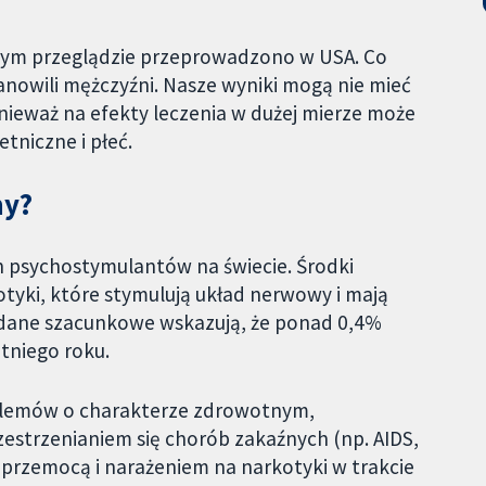
zym przeglądzie przeprowadzono w USA. Co
anowili mężczyźni. Nasze wyniki mogą nie mieć
ieważ na efekty leczenia w dużej mierze może
tniczne i płeć.
ny?
h psychostymulantów na świecie. Środki
otyki, które stymulują układ nerwowy i mają
 dane szacunkowe wskazują, że ponad 0,4%
tniego roku.
oblemów o charakterze zdrowotnym,
estrzenianiem się chorób zakaźnych (np. AIDS,
, przemocą i narażeniem na narkotyki w trakcie