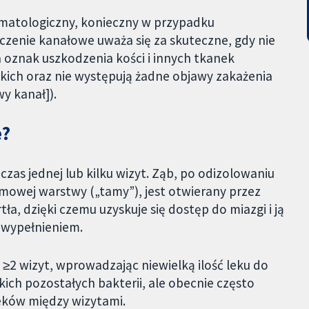
matologiczny, konieczny w przypadku
czenie kanałowe uważa się za skuteczne, gdy nie
a oznak uszkodzenia kości i innych tkanek
ich oraz nie występują żadne objawy zakażenia
wy kanał]).
e?
as jednej lub kilku wizyt. Ząb, po odizolowaniu
mowej warstwy („tamy”), jest otwierany przez
a, dzięki czemu uzyskuje się dostęp do miazgi i ją
 wypełnieniem.
≥2 wizyt, wprowadzając niewielką ilość leku do
ich pozostałych bakterii, ale obecnie często
leków między wizytami.