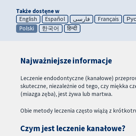
Także dostęne w
English
Español
فارسی
Français
Ру
Polski
한국어
हिन्दी
Najważniejsze informacje
Leczenie endodontyczne (kanałowe) przeprowa
skuteczne, niezależnie od tego, czy miękka c
(miazga zęba), jest żywa lub martwa.
Obie metody leczenia często wiążą z krótkot
Czym jest leczenie kanałowe?