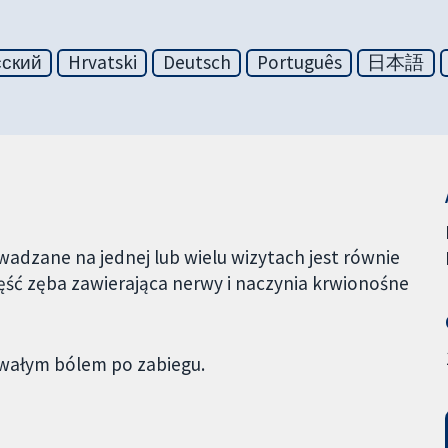
сский
Hrvatski
Deutsch
Português
日本語
dzane na jednej lub wielu wizytach jest równie
zęść zęba zawierająca nerwy i naczynia krwionośne
rwałym bólem po zabiegu.