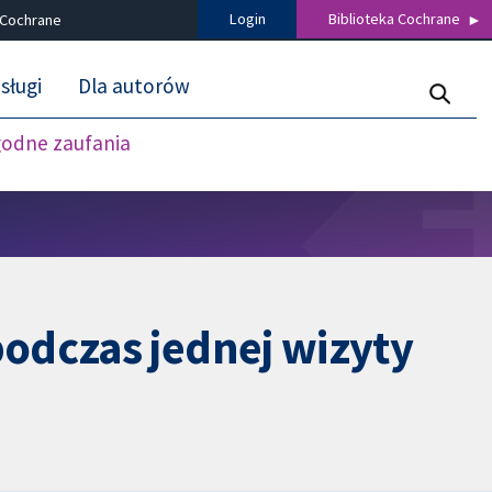
Login
Biblioteka Cochrane
 Cochrane
sługi
Dla autorów
godne zaufania
odczas jednej wizyty