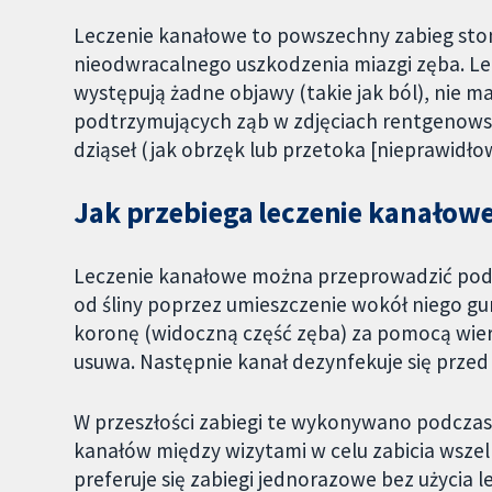
Leczenie kanałowe to powszechny zabieg sto
nieodwracalnego uszkodzenia miazgi zęba. Le
występują żadne objawy (takie jak ból), nie m
podtrzymujących ząb w zdjęciach rentgenowsk
dziąseł (jak obrzęk lub przetoka [nieprawidło
Jak przebiega leczenie kanałow
Leczenie kanałowe można przeprowadzić podcz
od śliny poprzez umieszczenie wokół niego gu
koronę (widoczną część zęba) za pomocą wiertł
usuwa. Następnie kanał dezynfekuje się przed
W przeszłości zabiegi te wykonywano podczas 
kanałów między wizytami w celu zabicia wszelk
preferuje się zabiegi jednorazowe bez użycia 