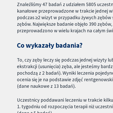
Znaleźliśmy 47 badań z udziałem 5805 uczes
kanałowe przeprowadzone w trakcie jednej 
podczas ≥2 wizyt w przypadku żywych zębów 
zębów. Największe badanie objęło 390 zębów,
przeprowadzono w wielu krajach na całym świ
Co wykazały badania?
To, czy zęby leczy się podczas jednej wizyty l
ekstrakcji (usunięcia) zęba, ale jesteśmy ba
pochodzą z 2 badań). Wyniki leczenia pojedyncz
ocenia się je na podstawie zdjęć rentgenowsk
(dane naukowe z 13 badań).
Uczestnicy poddawani leczeniu w trakcie kilk
1. tygodniu od rozpoczęcia terapii niż uczest
(dane z 5 badań).