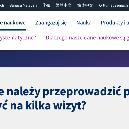
ch
Bahasa Malaysia
ไทย
繁體中文
简体中文
O tłumaczeniach
ne naukowe
Zaangażuj się
Nauka
Produkty i u
 systematyczne?
Dlaczego nasze dane naukowe są 
Close search ✖
e należy przeprowadzić p
ć na kilka wizyt?