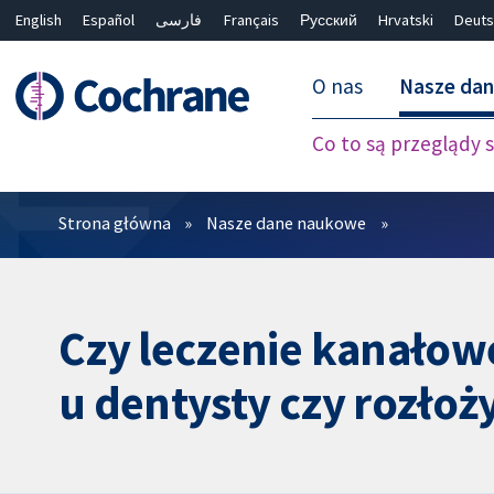
English
Español
فارسی
Français
Русский
Hrvatski
Deuts
O nas
Nasze da
Co to są przeglądy
Filtry
Strona główna
Nasze dane naukowe
Czy leczenie kanałow
u dentysty czy rozłoży