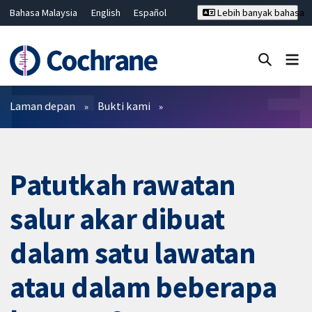
Bahasa Malaysia
English
Español
Lebih banyak bahasa
فارسی
Français
Русский
Hrvatski
Deutsch
ไทย
繁體中文
简体中文
Tutup carian ✖
Penapis
Laman depan
Bukti kami
Patutkah rawatan
salur akar dibuat
dalam satu lawatan
atau dalam beberapa