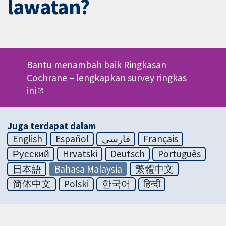
lawatan?
Bantu menambah baik Ringkasan
Cochrane –
lengkapkan survey ringkas
ini
Juga terdapat dalam
English
Español
فارسی
Français
Русский
Hrvatski
Deutsch
Português
日本語
Bahasa Malaysia
繁體中文
简体中文
Polski
한국어
हिन्दी