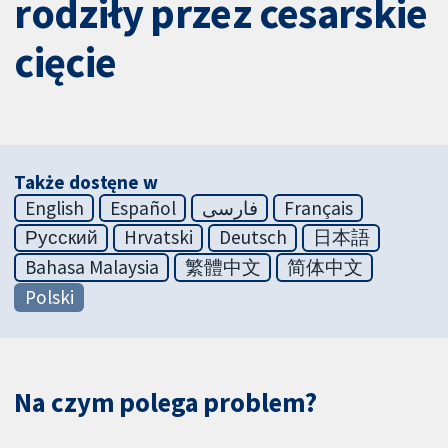
rodziły przez cesarskie
cięcie
Także dostęne w
English
Español
فارسی
Français
Русский
Hrvatski
Deutsch
日本語
Bahasa Malaysia
繁體中文
简体中文
Polski
Na czym polega problem?