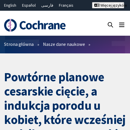
English
Español
فارسی
Français
Więcej języków
Русский
Hrvatski
Deutsch
Bahasa Malaysia
ไทย
繁體中文
简体中文
Close search ✖
Filtry
Strona główna
Nasze dane naukowe
Powtórne planowe
cesarskie cięcie, a
indukcja porodu u
kobiet, które wcześniej