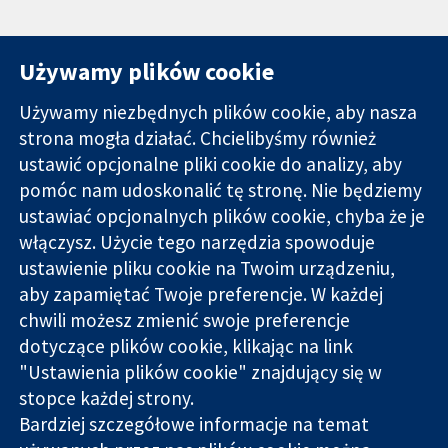
Używamy plików cookie
Używamy niezbędnych plików cookie, aby nasza
strona mogła działać. Chcielibyśmy również
11-13 Cavendish
Kontakt
ustawić opcjonalne pliki cookie do analizy, aby
Square
Nowości
pomóc nam udoskonalić tę stronę. Nie będziemy
Wiarygodne dane
Londyn
Biuro
naukowe.
ustawiać opcjonalnych plików cookie, chyba że je
W1G 0AN
prasowe
Świadome
Wielka Brytania
O nas
włączysz. Użycie tego narzędzia spowoduje
decyzje.
Praca
ustawienie pliku cookie na Twoim urządzeniu,
Lepsze zdrowie.
Cochrane
aby zapamiętać Twoje preferencje. W każdej
Library
chwili możesz zmienić swoje preferencje
dotyczące plików cookie, klikając na link
"Ustawienia plików cookie" znajdujący się w
Cochrane Collaboration to organizacja charytatywna (nr
stopce każdej strony.
1045921) i spółka z ograniczoną odpowiedzialnością (nr
Bardziej szczegółowe informacje na temat
03044323) zarejestrowana w Anglii i Walii. Numer rejestracyjny
VAT GB 718