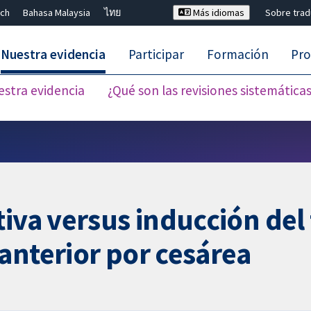
ch
Bahasa Malaysia
ไทย
Más idiomas
Sobre tra
Nuestra evidencia
Participar
Formación
Pro
estra evidencia
¿Qué son las revisiones sistemática
Cerrar búsqueda ✖
tiva versus inducción del
anterior por cesárea