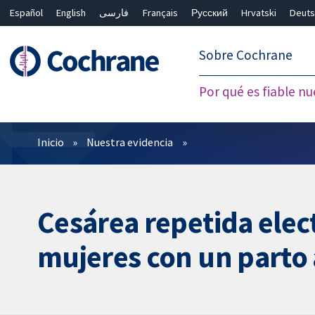
Español
English
فارسی
Français
Русский
Hrvatski
Deuts
繁體中文
简体中文
Sobre Cochrane
Por qué es fiable nu
Filtros
Inicio
Nuestra evidencia
Cesárea repetida elec
mujeres con un parto 