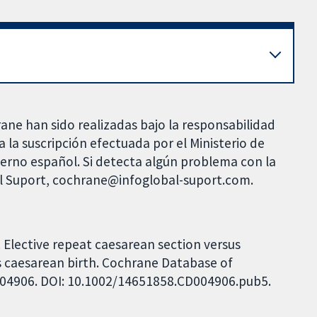
rane han sido realizadas bajo la responsabilidad
 la suscripción efectuada por el Ministerio de
bierno español. Si detecta algún problema con la
al Suport, cochrane@infoglobal-suport.com.
 Elective repeat caesarean section versus
s caesarean birth. Cochrane Database of
CD004906. DOI: 10.1002/14651858.CD004906.pub5.