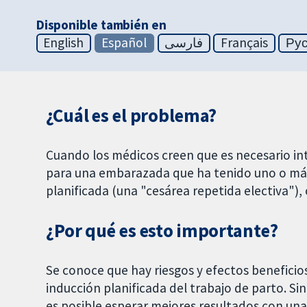
Disponible también en
English
Español
فارسی
Français
Ру
¿Cuál es el problema?
Cuando los médicos creen que es necesario int
para una embarazada que ha tenido uno o más
planificada (una "cesárea repetida electiva"),
¿Por qué es esto importante?
Se conoce que hay riesgos y efectos beneficios
inducción planificada del trabajo de parto. Si
es posible esperar mejores resultados con una