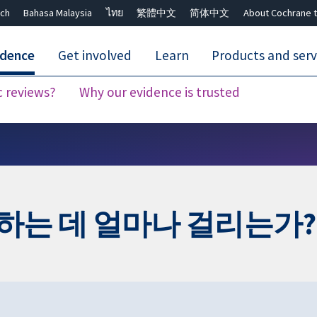
ch
Bahasa Malaysia
ไทย
繁體中文
简体中文
About Cochrane t
idence
Get involved
Learn
Products and serv
c reviews?
Why our evidence is trusted
Close search ✖
하는 데 얼마나 걸리는가?