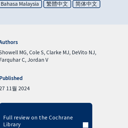
Bahasa Malaysia
繁體中文
简体中文
Authors
Showell MG
Cole S
Clarke MJ
DeVito NJ
Farquhar C
Jordan V
Published
27 11월 2024
Full review on the Cochrane
Library