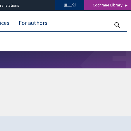
로그인
Cochrane Library
ranslations
ices
For authors