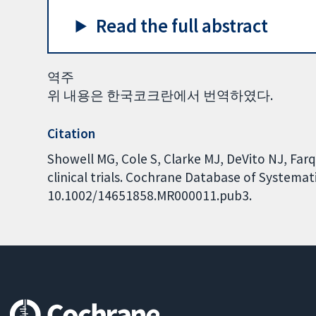
Read the full abstract
역주
위 내용은 한국코크란에서 번역하였다.
Citation
Showell MG, Cole S, Clarke MJ, DeVito NJ, Farq
clinical trials. Cochrane Database of Systemati
10.1002/14651858.MR000011.pub3.