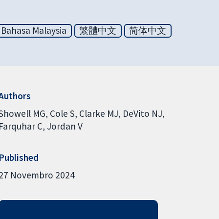
Bahasa Malaysia
繁體中文
简体中文
Authors
Showell MG
Cole S
Clarke MJ
DeVito NJ
Farquhar C
Jordan V
Published
27 Novembro 2024