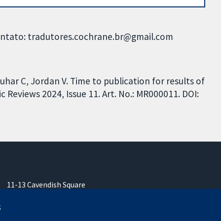
Contato: tradutores.cochrane.br@gmail.com
uhar C, Jordan V. Time to publication for results of
c Reviews 2024, Issue 11. Art. No.: MR000011. DOI:
11-13 Cavendish Square
Londres
s
W1G 0AN
Reino Unido