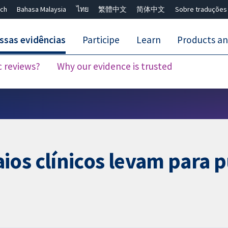
ch
Bahasa Malaysia
ไทย
繁體中文
简体中文
Sobre traduções
ssas evidências
Participe
Learn
Products an
c reviews?
Why our evidence is trusted
Close search ✖
os clínicos levam para p