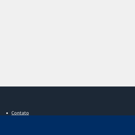
Contato
Notícias
Assessoria de imprensa
Sobre nós