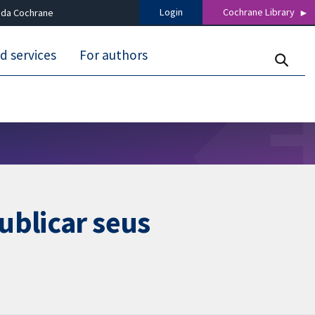
Login
Cochrane Library
 da Cochrane
d services
For authors
ublicar seus