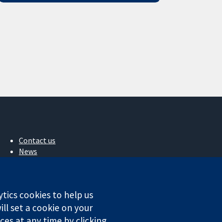
Contact us
News
Press office
About us
작업
ytics cookies to help us
Cochrane Library
ll set a cookie on your
es at any time by clicking