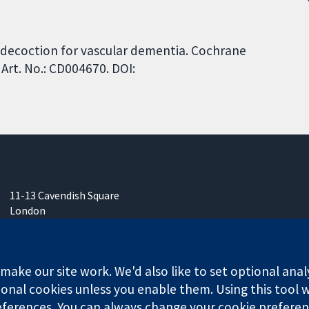
ng decoction for vascular dementia. Cochrane
Art. No.: CD004670. DOI:
11-13 Cavendish Square
London
W1G 0AN
영국
ake our site work. We'd also like to set optional anal
onal cookies unless you enable them. Using this tool wi
ferences. You can always change your cookie preferenc