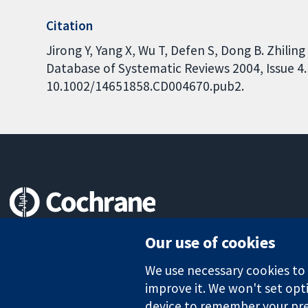
Citation
Jirong Y, Yang X, Wu T, Defen S, Dong B. Zhili
Database of Systematic Reviews 2004, Issue 4. 
10.1002/14651858.CD004670.pub2.
Trusted evidence.
Our use of cookies
Informed decisions.
Better health.
We use necessary cookies to m
improve it. We won't set opti
device to remember your pre