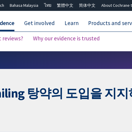
ch
Bahasa Malaysia
ไทย
繁體中文
简体中文
About Cochrane t
idence
Get involved
Learn
Products and serv
c reviews?
Why our evidence is trusted
Close search ✖
hiling 탕약의 도입을 