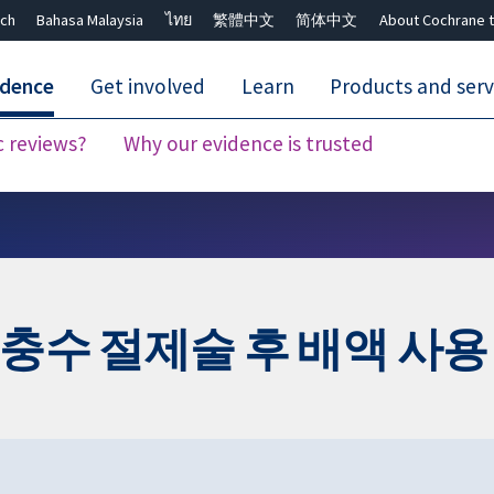
ch
Bahasa Malaysia
ไทย
繁體中文
简体中文
About Cochrane t
idence
Get involved
Learn
Products and serv
c reviews?
Why our evidence is trusted
Close search ✖
충수 절제술 후 배액 사용