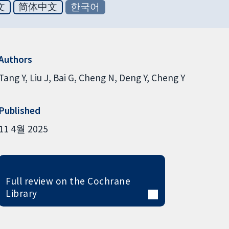
文
简体中文
한국어
Authors
Tang Y
Liu J
Bai G
Cheng N
Deng Y
Cheng Y
Published
11 4월 2025
Full review on the Cochrane
Library