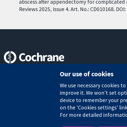
abscess after appendectomy for complicated 
Reviews 2025, Issue 4. Art. No.: CD010168. DO
Trusted evidence.
Our use of cookies
Informed decisions.
Better health.
We use necessary cookies to m
improve it. We won't set opti
device to remember your pre
on the 'Cookies settings' lin
The Cochrane Collaboration is a charity (no. 1045921) and a comp
For more detailed informati
Copyright © 2026 The Cochrane Collaboration