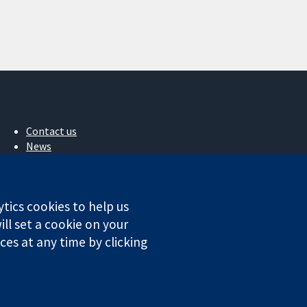
Contact us
News
Press office
About us
작업
ytics cookies to help us
Cochrane Library
ll set a cookie on your
es at any time by clicking
ales. VAT registration number GB 718 2127 49.
Conditions
|
Disclaimer
|
Privacy
|
Cookie policy
|
Cookie settings