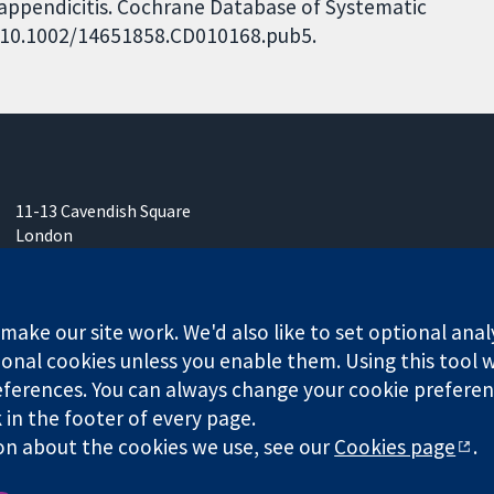
appendicitis. Cochrane Database of Systematic
I: 10.1002/14651858.CD010168.pub5.
11-13 Cavendish Square
London
W1G 0AN
영국
ake our site work. We'd also like to set optional anal
onal cookies unless you enable them. Using this tool wi
ferences. You can always change your cookie preferenc
k in the footer of every page.
any limited by guarantee (no. 03044323) registered in England & W
on about the cookies we use, see our
Cookies page
.
Website Terms & 