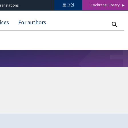
로그인
Cochrane Library
ranslations
ices
For authors