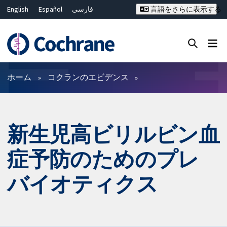
English
Español
فارسی
言語をさらに表示する
Français
Русский
Hrvatski
Deutsch
Bahasa Malaysia
ไทย
繁體中文
简体中文
Close search ✖
フィルター
ホーム
コクランのエビデンス
新生児高ビリルビン血
症予防のためのプレ
バイオティクス