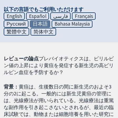
以下の言語でもご利用いただけます
English
Español
فارسی
Français
Русский
日本語
Bahasa Malaysia
繁體中文
简体中文
レビューの論点
プレバイオティクスは、ビリルビ
ン値の上昇により黄疸を発症する新生児の高ビリ
ルビン血症を予防するか？
背景：
黄疸は、生後数日の間に新生児のおよそ3
分の2に起こる。一般的には新生児黄疸の管理に
は、光線療法が用いられている。光線療法は重篤
な副作用を引き起こさないとされるが、最近の臨
床試験では、動物または細胞培養を用いた研究に