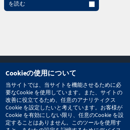
を読む
Cookieの使用について
11-13 Cavendish
お問い合わせ
当サイトでは、当サイトを機能させるために必
Square
ニュース
要なCookie を使用しています。また、サイトの
信頼できるエビ
London
広報
改善に役立てるため、任意のアナリティクス
デンスと
W1G 0AN
コクランにつ
情報に基づく意
Cookie を設定したいと考えています。お客様が
United Kingdom
いて
思決定により
採用
Cookie を有効にしない限り、任意のCookie を設
健康のさらなる
Cochrane
定することはありません。このツールを使用す
向上へ
Library
ると、あなたの設定を記憶するためにデバイス