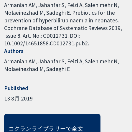
Armanian AM, Jahanfar S, Feizi A, Salehimehr N,
Molaeinezhad M, Sadeghi E. Prebiotics for the
prevention of hyperbilirubinaemia in neonates.
Cochrane Database of Systematic Reviews 2019,
Issue 8. Art. No.: CD012731. DOI:
10.1002/14651858.CD012731.pub2.
Authors
Armanian AM
Jahanfar S
Feizi A
Salehimehr N
Molaeinezhad M
Sadeghi E
Published
13 8月 2019
コクランライブラリーで全文