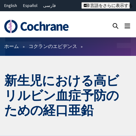
English
Español
فارسی
言語をさらに表示する
Français
Русский
Hrvatski
Deutsch
Bahasa Malaysia
ไทย
繁體中文
简体中文
Close search ✖
フィルター
ホーム
コクランのエビデンス
新生児における高ビ
リルビン血症予防の
ための経口亜鉛