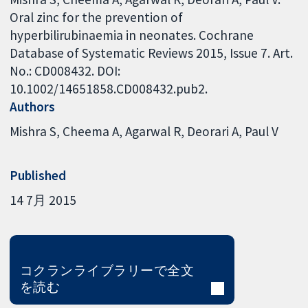
Oral zinc for the prevention of
hyperbilirubinaemia in neonates. Cochrane
Database of Systematic Reviews 2015, Issue 7. Art.
No.: CD008432. DOI:
10.1002/14651858.CD008432.pub2.
Authors
Mishra S
Cheema A
Agarwal R
Deorari A
Paul V
Published
14 7月 2015
コクランライブラリーで全文
を読む