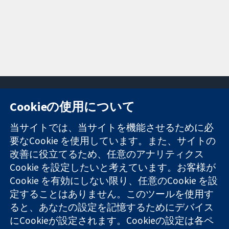
Cookieの使用について
11-13 Cavendish
お問い合わせ
当サイトでは、当サイトを機能させるために必
Square
ニュース
要なCookie を使用しています。また、サイトの
信頼できるエビ
London
広報
改善に役立てるため、任意のアナリティクス
デンスと
W1G 0AN
コクランにつ
情報に基づく意
Cookie を設定したいと考えています。お客様が
United Kingdom
いて
思決定により
採用
Cookie を有効にしない限り、任意のCookie を設
健康のさらなる
Cochrane
定することはありません。このツールを使用す
向上へ
Library
ると、あなたの設定を記憶するためにデバイス
にCookieが設定されます。Cookieの設定は各ペ