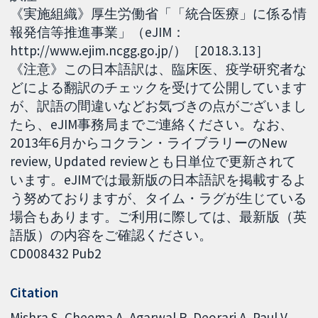
《実施組織》厚生労働省「「統合医療」に係る情
報発信等推進事業」（eJIM：
http://www.ejim.ncgg.go.jp/）［2018.3.13］
《注意》この日本語訳は、臨床医、疫学研究者な
どによる翻訳のチェックを受けて公開しています
が、訳語の間違いなどお気づきの点がございまし
たら、eJIM事務局までご連絡ください。なお、
2013年6月からコクラン・ライブラリーのNew
review, Updated reviewとも日単位で更新されて
います。eJIMでは最新版の日本語訳を掲載するよ
う努めておりますが、タイム・ラグが生じている
場合もあります。ご利用に際しては、最新版（英
語版）の内容をご確認ください。
CD008432 Pub2
Citation
Mishra S, Cheema A, Agarwal R, Deorari A, Paul V.