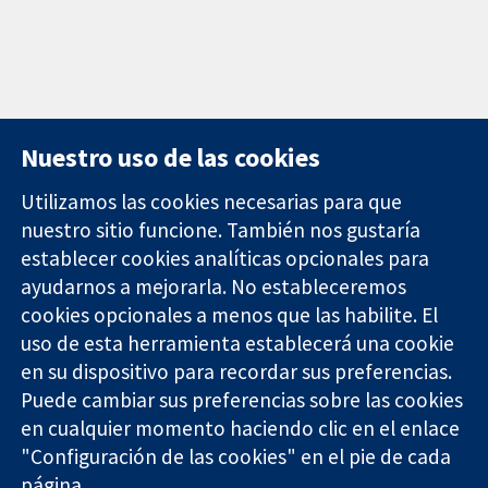
Nuestro uso de las cookies
Utilizamos las cookies necesarias para que
nuestro sitio funcione. También nos gustaría
11-13 Cavendish
Contacto
establecer cookies analíticas opcionales para
Square
Noticias
ayudarnos a mejorarla. No estableceremos
Evidencia fiable.
Londres
Prensa
Decisiones
cookies opcionales a menos que las habilite. El
W1G 0AN
Sobre
informadas.
Reino Unido
nosotros
uso de esta herramienta establecerá una cookie
Mejor salud.
Empleo
en su dispositivo para recordar sus preferencias.
Cochrane
Puede cambiar sus preferencias sobre las cookies
Library
en cualquier momento haciendo clic en el enlace
"Configuración de las cookies" en el pie de cada
página.