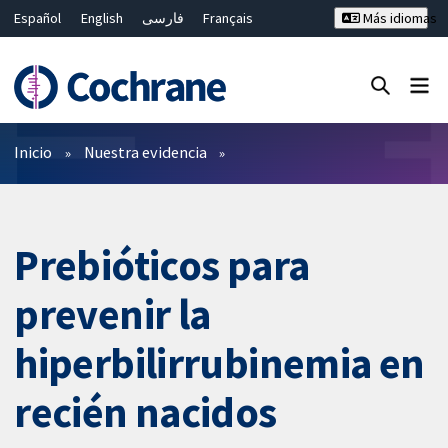
Español
English
فارسی
Français
Más idiomas
Русский
Hrvatski
Deutsch
Bahasa Malaysia
ไทย
繁體中文
简体中文
Cerrar búsqueda ✖
Filtros
Inicio
Nuestra evidencia
Prebióticos para
prevenir la
hiperbilirrubinemia en
recién nacidos