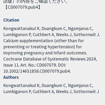
語版）の内容をご確認ください。
【CD007079.pub4】
Citation
Kongwattanakul K, Duangkum C, Ngamjarus C,
Lumbiganon P, Cuthbert A, Weeks J, Sothornwit J.
Calcium supplementation (other than for
preventing or treating hypertension) for
improving pregnancy and infant outcomes.
Cochrane Database of Systematic Reviews 2024,
Issue 11. Art. No.: CD007079. DOI:
10.1002/14651858.CD007079.pub4.
Authors
Kongwattanakul K
Duangkum C
Ngamjarus C
Lumbiganon P
Cuthbert A
Weeks J
Sothornwit J