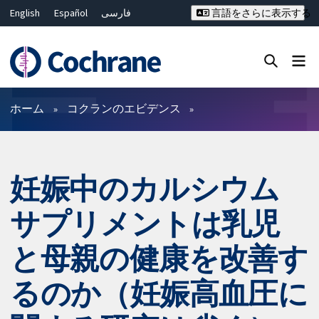
English
Español
فارسی
言語をさらに表示する
Français
Русский
Hrvatski
Deutsch
Bahasa Malaysia
ไทย
繁體中文
简体中文
Close search ✖
フィルター
ホーム
コクランのエビデンス
妊娠中のカルシウム
サプリメントは乳児
と母親の健康を改善す
るのか（妊娠高血圧に