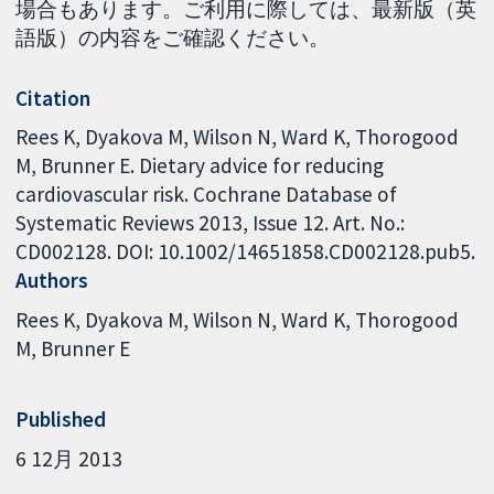
場合もあります。ご利用に際しては、最新版（英
語版）の内容をご確認ください。
Citation
Rees K, Dyakova M, Wilson N, Ward K, Thorogood
M, Brunner E. Dietary advice for reducing
cardiovascular risk. Cochrane Database of
Systematic Reviews 2013, Issue 12. Art. No.:
CD002128. DOI: 10.1002/14651858.CD002128.pub5.
Authors
Rees K
Dyakova M
Wilson N
Ward K
Thorogood
M
Brunner E
Published
6 12月 2013