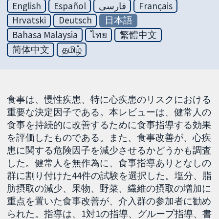
English
Español
فارسی
Français
Hrvatski
Deutsch
日本語
Bahasa Malaysia
ไทย
繁體中文
简体中文
தமிழ்
食事は、慢性疾患、特に心疾患のリスクにおける
重要な決定因子である。本レビューは、健常人の
食事を持続的に改善するために食事指導する効果
を評価したものである。また、食事改善が、心疾
患に関する危険因子を減少させるかどうかも調査
した。健常人を無作為に、食事指導ありとなしの
群に割り付けた44件の試験を選択した。塩分、脂
肪摂取の減少、果物、野菜、繊維の摂取の増加に
重点を置いた食事改善が、介入群の参加者に勧め
られた。指導は、1対1の指導、グループ指導、書