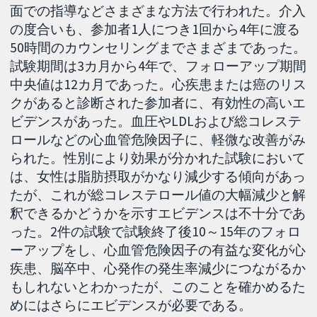
面での指導などさまざまな方法で行われた。介入
の度合いも、参加者1人につき1回から4年に渡る
50時間のカウンセリングまでさまざまであった。
試験期間は3カ月から4年で、フォローアップ期間
中央値は12カ月であった。心疾患または癌のリス
クがあると診断された参加者に、有効性の高いエ
ビデンスがあった。血圧やLDLおよび総コレステ
ロールなどの心血管危険因子に、軽微な改善がみ
られた。性別により効果が分かれた試験において
は、女性は脂肪摂取がかなり減少する傾向があっ
たが、これが総コレステロール値の大幅減少と解
釈できるかどうかを示すエビデンスは不十分であ
った。2件の試験で試験終了後10～15年のフォロ
ーアップをし、心血管危険因子の有益な変化が心
疾患、脳卒中、心発作の発生率減少につながるか
もしれないとわかったが、このことを確かめるた
めにはさらにエビデンスが必要である。