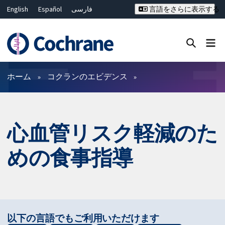
English
Español
فارسی
言語をさらに表示する
Français
Русский
Hrvatski
Deutsch
Bahasa Malaysia
ไทย
繁體中文
简体中文
Close search ✖
フィルター
ホーム
コクランのエビデンス
心血管リスク軽減のた
めの食事指導
以下の言語でもご利用いただけます