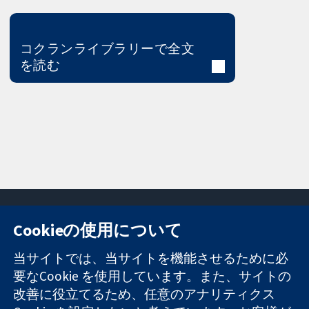
コクランライブラリーで全文
を読む
Cookieの使用について
11-13 Cavendish
お問い合わせ
当サイトでは、当サイトを機能させるために必
Square
ニュース
要なCookie を使用しています。また、サイトの
信頼できるエビ
London
広報
改善に役立てるため、任意のアナリティクス
デンスと
W1G 0AN
コクランにつ
情報に基づく意