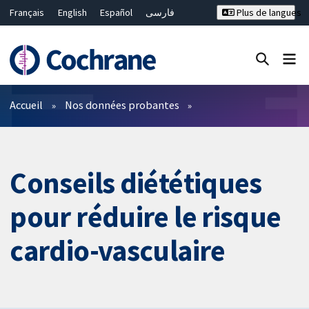
Français
English
Español
فارسی
Plus de langues
Русский
Hrvatski
Deutsch
Bahasa Malaysia
ไทย
繁體中文
简体中文
Fermer la recherche ✖
Filtres
Accueil
Nos données probantes
Conseils diététiques
pour réduire le risque
cardio-vasculaire