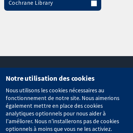
Cochrane Library
Notre utilisation des cookies
11-13 Cavendish
Contactez-
Square
nous
Nous utilisons les cookies nécessaires au
Des données
Londres
Actualités
fonctionnement de notre site. Nous aimerions
probantes.
W1G0AN
Service de
également mettre en place des cookies
Des décisions
Royaume-Uni
presse
analytiques optionnels pour nous aider à
éclairées.
Qui sommes-
l'améliorer. Nous n'installerons pas de cookies
Une meilleure
nous
santé.
Offres
optionnels à moins que vous ne les activiez.