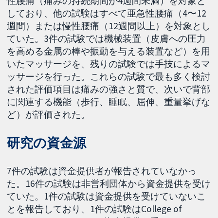
性腰痛（痛みの持続期間が4週間未満）を対象と
しており、他の試験はすべて亜急性腰痛（4〜12
週間）または慢性腰痛（12週間以上）を対象とし
ていた。3件の試験では機械装置（皮膚への圧力
を高める金属の棒や振動を与える装置など）を用
いたマッサージを、残りの試験では手技によるマ
ッサージを行った。これらの試験で最も多く検討
された評価項目は痛みの強さと質で、次いで背部
に関連する機能（歩行、睡眠、屈伸、重量挙げな
ど）が評価された。
研究の資金源
7件の試験は資金提供者が報告されていなかっ
た。16件の試験は非営利団体から資金提供を受け
ていた。1件の試験は資金提供を受けていないこ
とを報告しており、1件の試験はCollege of