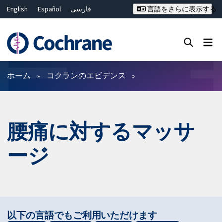
English
Español
فارسی
言語をさらに表示する
Français
Русский
Hrvatski
Deutsch
Bahasa Malaysia
ไทย
繁體中文
简体中文
Close search ✖
フィルター
ホーム
コクランのエビデンス
腰痛に対するマッサ
ージ
以下の言語でもご利用いただけます