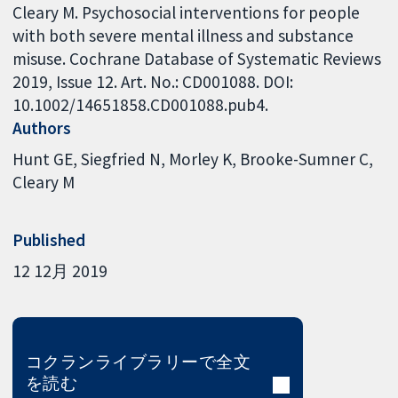
Cleary M. Psychosocial interventions for people
with both severe mental illness and substance
misuse. Cochrane Database of Systematic Reviews
2019, Issue 12. Art. No.: CD001088. DOI:
10.1002/14651858.CD001088.pub4.
Authors
Hunt GE
Siegfried N
Morley K
Brooke-Sumner C
Cleary M
Published
12 12月 2019
コクランライブラリーで全文
を読む