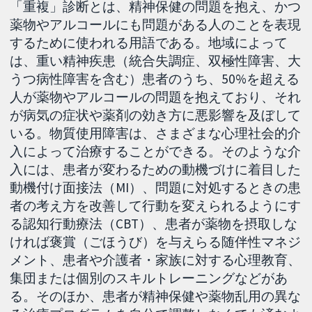
「重複」診断とは、精神保健の問題を抱え、かつ
薬物やアルコールにも問題がある人のことを表現
するために使われる用語である。地域によって
は、重い精神疾患（統合失調症、双極性障害、大
うつ病性障害を含む）患者のうち、50%を超える
人が薬物やアルコールの問題を抱えており、それ
が病気の症状や薬剤の効き方に悪影響を及ぼして
いる。物質使用障害は、さまざまな心理社会的介
入によって治療することができる。そのような介
入には、患者が変わるための動機づけに着目した
動機付け面接法（MI）、問題に対処するときの患
者の考え方を改善して行動を変えられるようにす
る認知行動療法（CBT）、患者が薬物を摂取しな
ければ褒賞（ごほうび）を与えらる随伴性マネジ
メント、患者や介護者・家族に対する心理教育、
集団または個別のスキルトレーニングなどがあ
る。そのほか、患者が精神保健や薬物乱用の異な