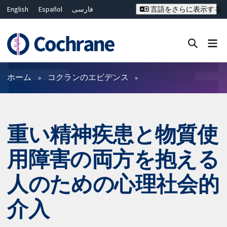
English
Español
فارسی
言語をさらに表示する
Français
Русский
Hrvatski
Deutsch
Bahasa Malaysia
ไทย
繁體中文
简体中文
Close search ✖
フィルター
ホーム
コクランのエビデンス
重い精神疾患と物質使
用障害の両方を抱える
人のための心理社会的
介入