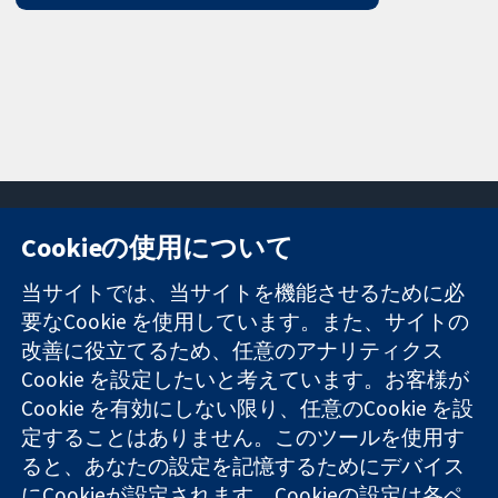
Cookieの使用について
11-13 Cavendish
お問い合わせ
当サイトでは、当サイトを機能させるために必
Square
ニュース
要なCookie を使用しています。また、サイトの
信頼できるエビ
London
広報
改善に役立てるため、任意のアナリティクス
デンスと
W1G 0AN
コクランにつ
情報に基づく意
Cookie を設定したいと考えています。お客様が
United Kingdom
いて
思決定により
採用
Cookie を有効にしない限り、任意のCookie を設
健康のさらなる
Cochrane
定することはありません。このツールを使用す
向上へ
Library
ると、あなたの設定を記憶するためにデバイス
にCookieが設定されます。Cookieの設定は各ペ