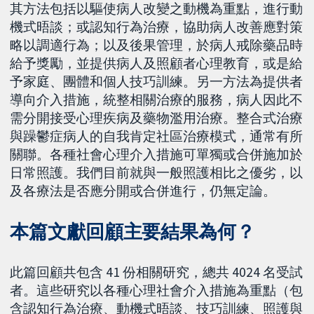
其方法包括以驅使病人改變之動機為重點，進行動
機式晤談；或認知行為治療，協助病人改善應對策
略以調適行為；以及後果管理，於病人戒除藥品時
給予獎勵，並提供病人及照顧者心理教育，或是給
予家庭、團體和個人技巧訓練。另一方法為提供者
導向介入措施，統整相關治療的服務，病人因此不
需分開接受心理疾病及藥物濫用治療。整合式治療
與躁鬱症病人的自我肯定社區治療模式，通常有所
關聯。各種社會心理介入措施可單獨或合併施加於
日常照護。我們目前就與一般照護相比之優劣，以
及各療法是否應分開或合併進行，仍無定論。
本篇文獻回顧主要結果為何？
此篇回顧共包含 41 份相關研究，總共 4024 名受試
者。這些研究以各種心理社會介入措施為重點（包
含認知行為治療、動機式晤談、技巧訓練、照護與