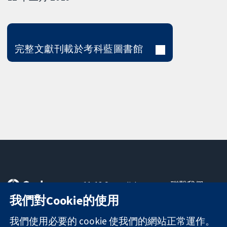
完整文獻刊載於考科藍圖書館
11-13 Cavendish
聯繫我們
Square
新聞
我們對Cookie的使用
可信任實證
London
新聞部
知情決定
W1G 0AN
關於我們
我們使用必要的 cookie 使我們的網站正常運作。