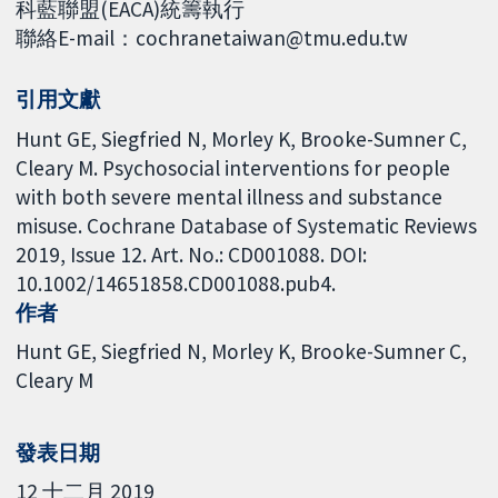
科藍聯盟(EACA)統籌執行
聯絡E-mail：cochranetaiwan@tmu.edu.tw
引用文獻
Hunt GE, Siegfried N, Morley K, Brooke-Sumner C,
Cleary M. Psychosocial interventions for people
with both severe mental illness and substance
misuse. Cochrane Database of Systematic Reviews
2019, Issue 12. Art. No.: CD001088. DOI:
10.1002/14651858.CD001088.pub4.
作者
Hunt GE
Siegfried N
Morley K
Brooke-Sumner C
Cleary M
發表日期
12 十二月 2019