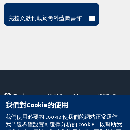
完整文獻刊載於考科藍圖書館
11-13 Cavendish
聯繫我們
Square
新聞
我們對Cookie的使用
可信任實證
London
新聞部
知情決定
W1G 0AN
關於我們
我們使用必要的 cookie 使我們的網站正常運作。
更完善的健康照
United Kingdom
工作機會
我們還希望設置可選擇分析的 cookie，以幫助我
護
Cochrane