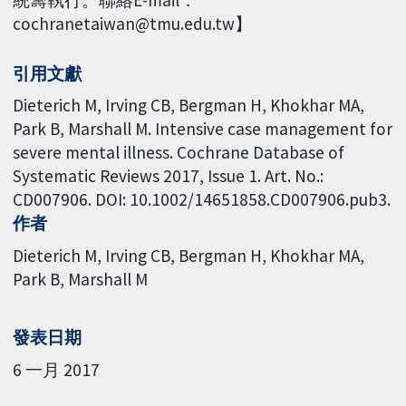
統籌執行。聯絡E-mail：
cochranetaiwan@tmu.edu.tw】
引用文獻
Dieterich M, Irving CB, Bergman H, Khokhar MA,
Park B, Marshall M. Intensive case management for
severe mental illness. Cochrane Database of
Systematic Reviews 2017, Issue 1. Art. No.:
CD007906. DOI: 10.1002/14651858.CD007906.pub3.
作者
Dieterich M
Irving CB
Bergman H
Khokhar MA
Park B
Marshall M
發表日期
6 一月 2017