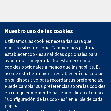
Nuestro uso de las cookies
Utilizamos las cookies necesarias para que
nuestro sitio funcione. También nos gustaría
11-13 Cavendish
Contacto
establecer cookies analíticas opcionales para
Square
Noticias
ayudarnos a mejorarla. No estableceremos
Evidencia fiable.
Londres
Prensa
Decisiones
cookies opcionales a menos que las habilite. El
W1G 0AN
Sobre
informadas.
Reino Unido
nosotros
uso de esta herramienta establecerá una cookie
Mejor salud.
Empleo
en su dispositivo para recordar sus preferencias.
Cochrane
Puede cambiar sus preferencias sobre las cookies
Library
en cualquier momento haciendo clic en el enlace
"Configuración de las cookies" en el pie de cada
página.
The Cochrane Collaboration is a charity (no. 1045921) and a