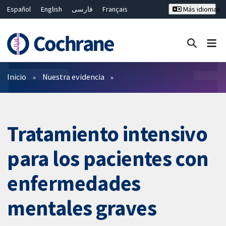
Español
English
فارسی
Français
Más idiomas
Русский
Hrvatski
Deutsch
Bahasa Malaysia
ไทย
繁體中文
简体中文
Cerrar búsqueda ✖
Filtros
Inicio
Nuestra evidencia
Tratamiento intensivo
para los pacientes con
enfermedades
mentales graves