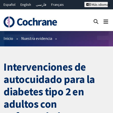
Español
English
فارسی
Français
Más idiomas
Русский
Hrvatski
Deutsch
Bahasa Malaysia
ไทย
繁體中文
简体中文
Cerrar búsqueda ✖
Filtros
Inicio
Nuestra evidencia
Intervenciones de
autocuidado para la
diabetes tipo 2 en
adultos con