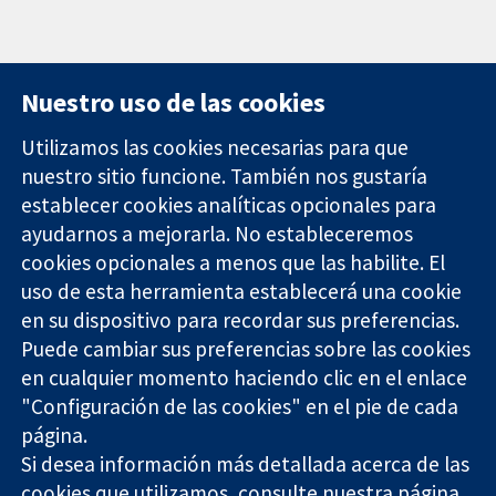
Nuestro uso de las cookies
Utilizamos las cookies necesarias para que
nuestro sitio funcione. También nos gustaría
11-13 Cavendish
Contacto
establecer cookies analíticas opcionales para
Square
Noticias
Evidencia fiable.
ayudarnos a mejorarla. No estableceremos
Londres
Prensa
Decisiones
W1G 0AN
Sobre
cookies opcionales a menos que las habilite. El
informadas.
Reino Unido
nosotros
uso de esta herramienta establecerá una cookie
Mejor salud.
Empleo
en su dispositivo para recordar sus preferencias.
Cochrane
Puede cambiar sus preferencias sobre las cookies
Library
en cualquier momento haciendo clic en el enlace
"Configuración de las cookies" en el pie de cada
página.
The Cochrane Collaboration is a charity (no. 1045921) and a
Si desea información más detallada acerca de las
company limited by guarantee (no. 03044323) registered in
England & Wales. VAT registration number GB 718 2127 49.
cookies que utilizamos, consulte nuestra
página