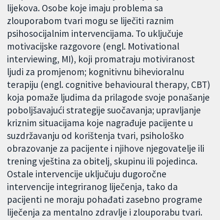
lijekova. Osobe koje imaju problema sa
zlouporabom tvari mogu se liječiti raznim
psihosocijalnim intervencijama. To uključuje
motivacijske razgovore (engl. Motivational
interviewing, MI), koji promatraju motiviranost
ljudi za promjenom; kognitivnu bihevioralnu
terapiju (engl. cognitive behavioural therapy, CBT)
koja pomaže ljudima da prilagode svoje ponašanje
poboljšavajući strategije suočavanja; upravljanje
kriznim situacijama koje nagrađuje pacijente u
suzdržavanju od korištenja tvari, psihološko
obrazovanje za pacijente i njihove njegovatelje ili
trening vještina za obitelj, skupinu ili pojedinca.
Ostale intervencije uključuju dugoročne
intervencije integriranog liječenja, tako da
pacijenti ne moraju pohađati zasebno programe
liječenja za mentalno zdravlje i zlouporabu tvari.