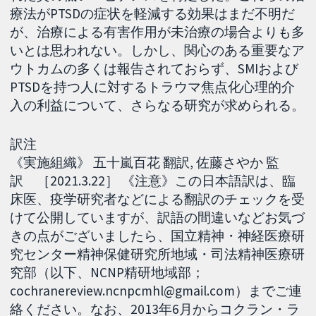
療法がPTSDの症状を軽減する効果はまだ不明だ
が、治療による有害作用が未治療の場合よりも多
いとは思われない。しかし、関心のある重要なア
ウトカムの多くは報告されておらず、SMIおよび
PTSDを持つ人に対するトラウマ焦点化心理的介
入の利益について、さらなる研究が求められる。
訳注
《実施組織》 五十嵐百花 翻訳, 佐藤さやか 監
訳 ［2021.3.22］ 《注意》この日本語訳は、臨
床医、疫学研究者などによる翻訳のチェックを受
けて公開していますが、訳語の間違いなどお気づ
きの点がございましたら、国立精神・神経医療研
究センター精神保健研究所地域・司法精神医療研
究部（以下、NCNP精研地域部；
cochranereview.ncnpcmhl@gmail.com）までご連
絡ください。なお、2013年6月からコクラン・ラ