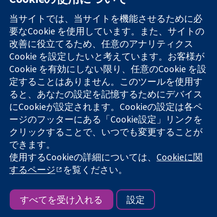
11-13 Cavendish
お問い合わせ
当サイトでは、当サイトを機能させるために必
Square
ニュース
要なCookie を使用しています。また、サイトの
信頼できるエビ
London
広報
改善に役立てるため、任意のアナリティクス
デンスと
W1G 0AN
コクランにつ
情報に基づく意
United Kingdom
いて
Cookie を設定したいと考えています。お客様が
思決定により
採用
Cookie を有効にしない限り、任意のCookie を設
健康のさらなる
Cochrane
定することはありません。このツールを使用す
向上へ
Library
ると、あなたの設定を記憶するためにデバイス
にCookieが設定されます。Cookieの設定は各ペ
ージのフッターにある「Cookie設定」リンクを
コクラン・コラボレーションは、イングランド及びウェールズ
クリックすることで、いつでも変更することが
に登録された慈善団体（登録番号 1045921）および保証有限責
できます。
任会社（登録番号 03044323）です。付加価値税登録番号 GB
718 2127 49
使用するCookieの詳細については、
Cookieに関
するページ
を覧ください。
Copyright © 2026 The Cochrane Collaboration
ウェブサイト利用規約
|
免責事項
|
個人情報
|
Cookieポリシー
|
Cookie設定
すべてを受け入れる
設定