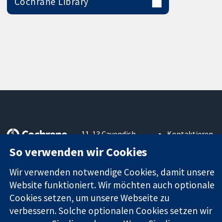
Cochrane Library
11-13 Cavendish
Kontaktieren
Square
Sie uns
So verwenden wir Cookies
Zuverlässige
London
Neuigkeiten
Evidenz
W1G0AN
Pressestelle
Wir verwenden notwendige Cookies, damit unsere
Informierte
Vereinigtes
Über uns
Website funktioniert. Wir möchten auch optionale
Entscheidungen
Königreich
Stellenangebot
Cookies setzen, um unsere Webseite zu
Bessere
Cochrane
Gesundheit
verbessern. Solche optionalen Cookies setzen wir
Library