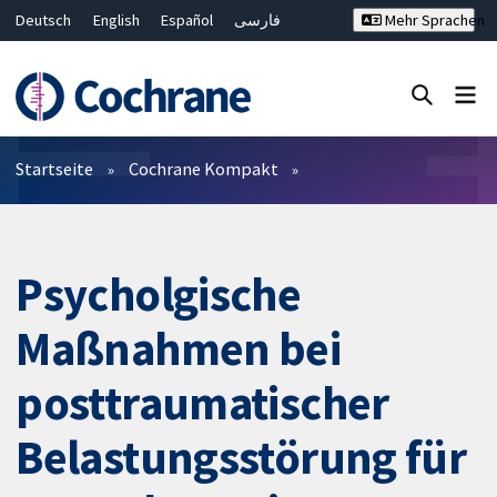
Deutsch
English
Español
فارسی
Mehr Sprachen
Français
Русский
Hrvatski
Bahasa Malaysia
ไทย
繁體中文
简体中文
Close search ✖
Filter
Startseite
Cochrane Kompakt
Psycholgische
Maßnahmen bei
posttraumatischer
Belastungsstörung für