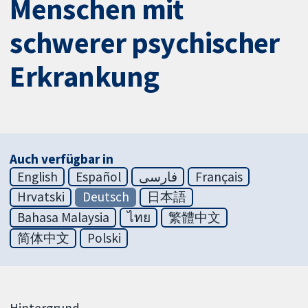
Menschen mit
schwerer psychischer
Erkrankung
Auch verfügbar in
English
Español
فارسی
Français
Hrvatski
Deutsch
日本語
Bahasa Malaysia
ไทย
繁體中文
简体中文
Polski
Hintergrund