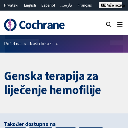
Hrvatski
English
Español
فارسی
Français
Više jezika
Русский
Deutsch
Bahasa Malaysia
ไทย
繁體中文
简体中文
Close search ✖
Prečistači
Početna
Naši dokazi
Genska terapija za
liječenje hemofilije
Također dostupno na