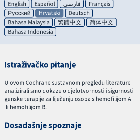
English
Español
فارسی
Français
Русский
Hrvatski
Deutsch
Bahasa Malaysia
繁體中文
简体中文
Bahasa Indonesia
Istraživačko pitanje
U ovom Cochrane sustavnom pregledu literature
analizirali smo dokaze o djelotvornosti i sigurnosti
genske terapije za liječenju osoba s hemofilijom A
ili hemofilijom B.
Dosadašnje spoznaje