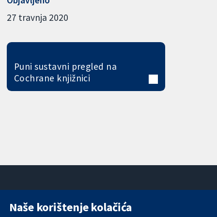
Objavljeno
27 travnja 2020
Puni sustavni pregled na
Cochrane knjižnici
Naše korištenje kolačića
11-13 Cavendish
Kontaktirajte