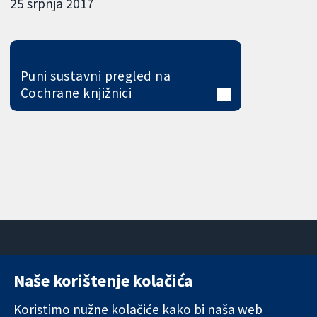
25 srpnja 2017
Puni sustavni pregled na
Cochrane knjižnici
Naše korištenje kolačića
11-13 Cavendish
Kontaktirajte
Square
nas
Koristimo nužne kolačiće kako bi naša web
Pouzdani dokazi.
London
Novosti