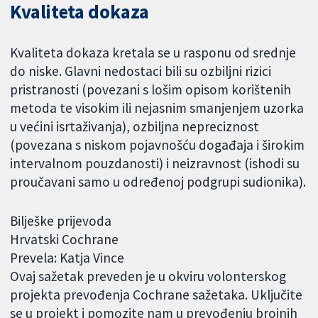
Kvaliteta dokaza
Kvaliteta dokaza kretala se u rasponu od srednje
do niske. Glavni nedostaci bili su ozbiljni rizici
pristranosti (povezani s lošim opisom korištenih
metoda te visokim ili nejasnim smanjenjem uzorka
u većini isrtaživanja), ozbiljna nepreciznost
(povezana s niskom pojavnošću događaja i širokim
intervalnom pouzdanosti) i neizravnost (ishodi su
proučavani samo u određenoj podgrupi sudionika).
Bilješke prijevoda
Hrvatski Cochrane
Prevela: Katja Vince
Ovaj sažetak preveden je u okviru volonterskog
projekta prevođenja Cochrane sažetaka. Uključite
se u projekt i pomozite nam u prevođenju brojnih