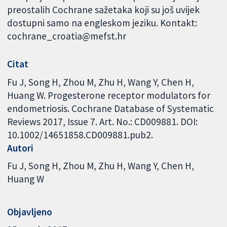
preostalih Cochrane sažetaka koji su još uvijek
dostupni samo na engleskom jeziku. Kontakt:
cochrane_croatia@mefst.hr
Citat
Fu J, Song H, Zhou M, Zhu H, Wang Y, Chen H,
Huang W. Progesterone receptor modulators for
endometriosis. Cochrane Database of Systematic
Reviews 2017, Issue 7. Art. No.: CD009881. DOI:
10.1002/14651858.CD009881.pub2.
Autori
Fu J
Song H
Zhou M
Zhu H
Wang Y
Chen H
Huang W
Objavljeno