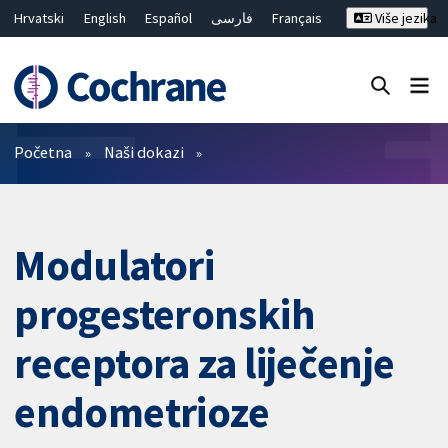
Hrvatski
English
Español
فارسی
Français
Više jezika
Русский
Deutsch
Bahasa Malaysia
ไทย
繁體中文
简体中文
Close search ✖
Prečistači
Početna
Naši dokazi
Modulatori
progesteronskih
receptora za liječenje
endometrioze