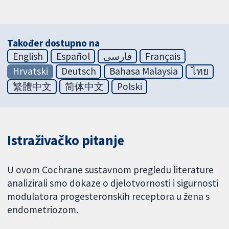
Također dostupno na
English
Español
فارسی
Français
Hrvatski
Deutsch
Bahasa Malaysia
ไทย
繁體中文
简体中文
Polski
Istraživačko pitanje
U ovom Cochrane sustavnom pregledu literature
analizirali smo dokaze o djelotvornosti i sigurnosti
modulatora progesteronskih receptora u žena s
endometriozom.