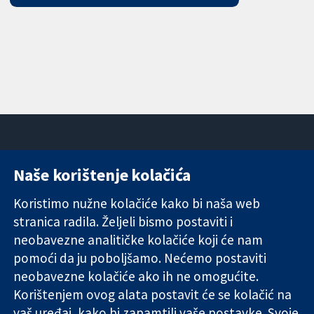
Naše korištenje kolačića
11-13 Cavendish
Kontaktirajte
Square
nas
Koristimo nužne kolačiće kako bi naša web
Pouzdani dokazi.
London
Novosti
stranica radila. Željeli bismo postaviti i
Utemeljeni
W1G 0AN
Ured za
dokazi.
Ujedinjeno
medije
neobavezne analitičke kolačiće koji će nam
Bolje zdravlje.
Kraljevstvo
O nama
pomoći da ju poboljšamo. Nećemo postaviti
Poslovi
neobavezne kolačiće ako ih ne omogućite.
Cochrane
Korištenjem ovog alata postavit će se kolačić na
Library
vaš uređaj, kako bi zapamtili vaše postavke. Svoje