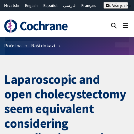
Hrvatski
English
Español
فارسی
Français
Više jezika
Русский
Deutsch
Bahasa Malaysia
ไทย
繁體中文
简体中文
Close search ✖
Prečistači
Početna
Naši dokazi
Laparoscopic and
open cholecystectomy
seem equivalent
considering