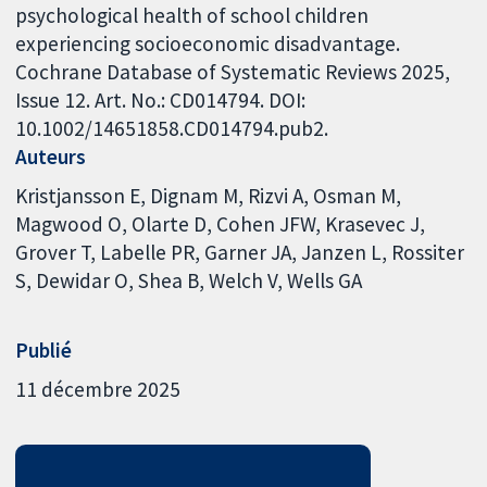
psychological health of school children
experiencing socioeconomic disadvantage.
Cochrane Database of Systematic Reviews 2025,
Issue 12. Art. No.: CD014794. DOI:
10.1002/14651858.CD014794.pub2.
Auteurs
Kristjansson E
Dignam M
Rizvi A
Osman M
Magwood O
Olarte D
Cohen JFW
Krasevec J
Grover T
Labelle PR
Garner JA
Janzen L
Rossiter
S
Dewidar O
Shea B
Welch V
Wells GA
Publié
11 décembre 2025