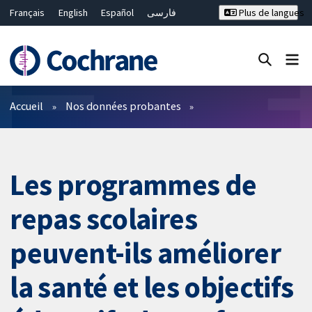
Français
English
Español
فارسی
Plus de langues
Русский
Hrvatski
Deutsch
Bahasa Malaysia
ไทย
繁體中文
简体中文
Fermer la recherche ✖
Filtres
Accueil
Nos données probantes
Les programmes de
repas scolaires
peuvent-ils améliorer
la santé et les objectifs