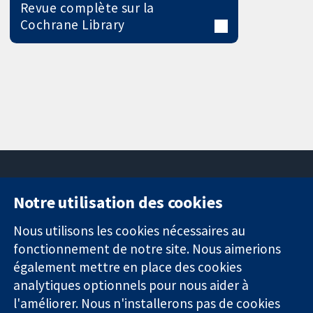
Revue complète sur la
Cochrane Library
Notre utilisation des cookies
11-13 Cavendish
Contactez-
Square
nous
Nous utilisons les cookies nécessaires au
Des données
Londres
Actualités
fonctionnement de notre site. Nous aimerions
probantes.
W1G0AN
Service de
également mettre en place des cookies
Des décisions
Royaume-Uni
presse
analytiques optionnels pour nous aider à
éclairées.
Qui sommes-
Une meilleure
l'améliorer. Nous n'installerons pas de cookies
nous