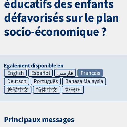
éducatifs des enfants
défavorisés sur le plan
socio-économique ?
Egalement disponible en
English
Español
فارسی
Français
Deutsch
Português
Bahasa Malaysia
繁體中文
简体中文
한국어
Principaux messages