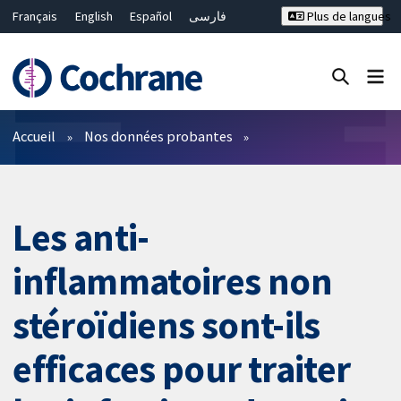
Français
English
Español
فارسی
Plus de langues
Русский
Hrvatski
Deutsch
Bahasa Malaysia
ไทย
繁體中文
简体中文
Fermer la recherche ✖
Filtres
Accueil
Nos données probantes
Les anti-
inflammatoires non
stéroïdiens sont-ils
efficaces pour traiter