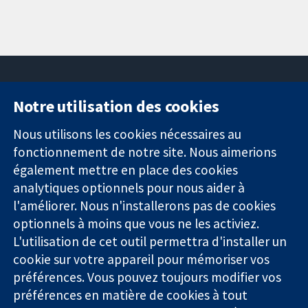
Notre utilisation des cookies
11-13 Cavendish
Contactez-
Square
nous
Nous utilisons les cookies nécessaires au
Des données
Londres
Actualités
fonctionnement de notre site. Nous aimerions
probantes.
W1G0AN
Service de
également mettre en place des cookies
Des décisions
Royaume-Uni
presse
analytiques optionnels pour nous aider à
éclairées.
Qui sommes-
l'améliorer. Nous n'installerons pas de cookies
Une meilleure
nous
santé.
Offres
optionnels à moins que vous ne les activiez.
d'emploi
L'utilisation de cet outil permettra d'installer un
Cochrane
cookie sur votre appareil pour mémoriser vos
Library
préférences. Vous pouvez toujours modifier vos
préférences en matière de cookies à tout