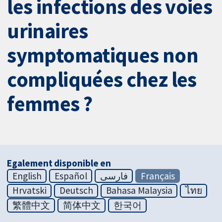
les infections des voies
urinaires
symptomatiques non
compliquées chez les
femmes ?
Egalement disponible en
English
Español
فارسی
Français
Hrvatski
Deutsch
Bahasa Malaysia
ไทย
繁體中文
简体中文
한국어