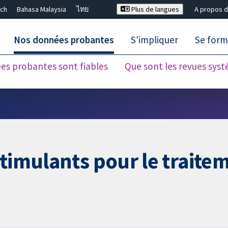
ch
Bahasa Malaysia
ไทย
Plus de langues
A propos d
Nos données probantes
S'impliquer
Se form
es probantes sont fiables
Que sont les revues sys
Fermer la recherche ✖
stimulants pour le trait