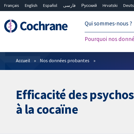
Français
English
Español
فارسی
Русский
Hrvatski
Deuts
繁體中文
简体中文
Qui sommes-nous ?
Pourquoi nos donné
Filtres
Accueil
Nos données probantes
Efficacité des psycho
à la cocaïne