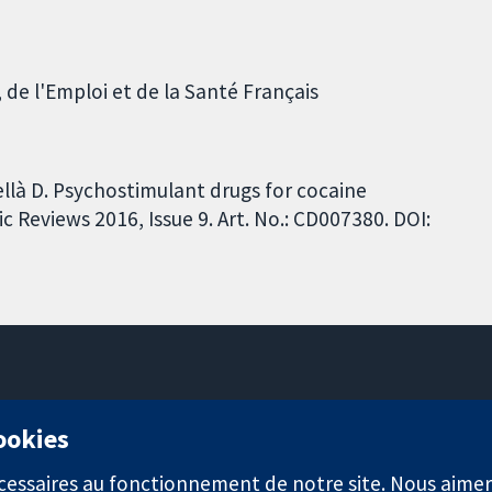
 de l'Emploi et de la Santé Français
pellà D. Psychostimulant drugs for cocaine
Reviews 2016, Issue 9. Art. No.: CD007380. DOI:
11-13 Cavendish Square
cookies
Londres
W1G0AN
nécessaires au fonctionnement de notre site. Nous aim