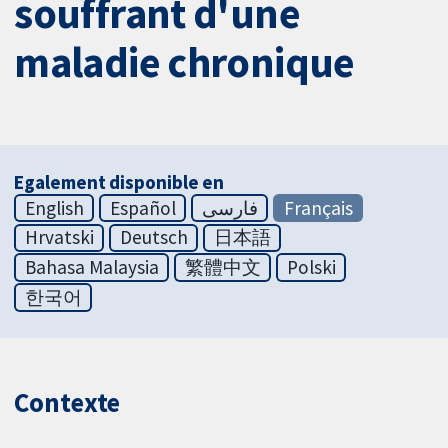
souffrant d'une
maladie chronique
Egalement disponible en
English
Español
فارسی
Français
Hrvatski
Deutsch
日本語
Bahasa Malaysia
繁體中文
Polski
한국어
Contexte