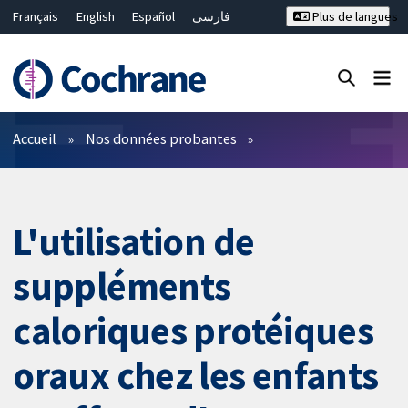
Français
English
Español
فارسی
Plus de langues
Русский
Hrvatski
Deutsch
Bahasa Malaysia
ไทย
繁體中文
简体中文
Fermer la recherche ✖
Filtres
Accueil
Nos données probantes
L'utilisation de
suppléments
caloriques protéiques
oraux chez les enfants