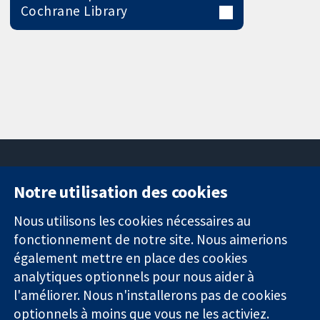
Cochrane Library
Notre utilisation des cookies
11-13 Cavendish
Contactez-
Square
nous
Nous utilisons les cookies nécessaires au
Des données
Londres
Actualités
fonctionnement de notre site. Nous aimerions
probantes.
W1G0AN
Service de
également mettre en place des cookies
Des décisions
Royaume-Uni
presse
analytiques optionnels pour nous aider à
éclairées.
Qui sommes-
l'améliorer. Nous n'installerons pas de cookies
Une meilleure
nous
santé.
optionnels à moins que vous ne les activiez.
Offres