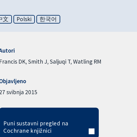
中文
Polski
한국어
Autori
Francis DK
Smith J
Saljuqi T
Watling RM
Objavljeno
27 svibnja 2015
Puni sustavni pregled na
Cochrane knjižnici