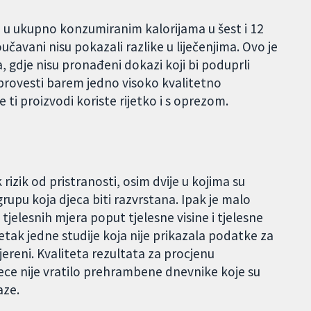
a u ukupno konzumiranim kalorijama u šest i 12
učavani nisu pokazali razlike u liječenjima. Ovo je
 gdje nisu pronađeni dokazi koji bi poduprli
provesti barem jedno visoko kvalitetno
 ti proizvodi koriste rijetko i s oprezom.
rizik od pristranosti, osim dvije u kojima su
grupu koja djeca biti razvrstana. Ipak je malo
tjelesnih mjera poput tjelesne visine i tjelesne
uzetak jedne studije koja nije prikazala podatke za
jereni. Kvaliteta rezultata za procjenu
ece nije vratilo prehrambene dnevnike koje su
aze.