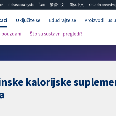
ch
Bahasa Malaysia
ไทย
繁體中文
简体中文
O Cochraneovim 
kazi
Uključite se
Educirajte se
Proizvodi i usl
i pouzdani
Što su sustavni pregledi?
Close search ✖
inske kalorijske suplemen
a