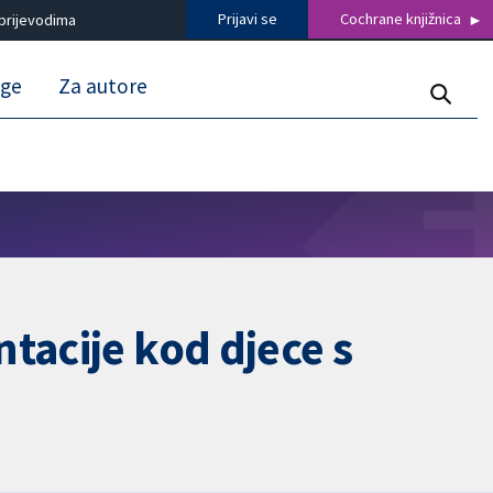
Prijavi se
Cochrane knjižnica
prijevodima
uge
Za autore
tacije kod djece s