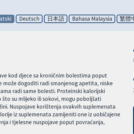
atski
Deutsch
日本語
Bahasa Malaysia
繁體
jave kod djece sa kroničnim bolestima poput
 se može dogoditi radi smanjenog apetita, niske
ama radi same bolesti. Proteinski kalorijski
 što su mlijeko ili sokovi, mogu poboljšati
težini. Nuspojave korištenja ovakvih suplemenata
kalorije iz suplemenata zamijeniti one iz uobičajene
enja i tjelesne nuspojave poput povraćanja,