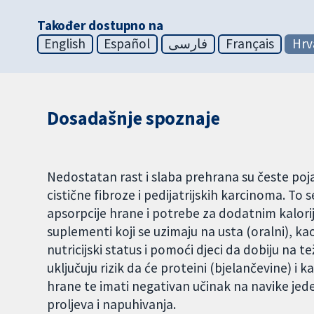
Također dostupno na
English
Español
فارسی
Français
Hrv
Dosadašnje spoznaje
Nedostatan rast i slaba prehrana su česte po
cistične fibroze i pedijatrijskih karcinoma. To
apsorpcije hrane i potrebe za dodatnim kalorij
suplementi koji se uzimaju na usta (oralni), kao
nutricijski status i pomoći djeci da dobiju na 
uključuju rizik da će proteini (bjelančevine) i 
hrane te imati negativan učinak na navike jed
proljeva i napuhivanja.