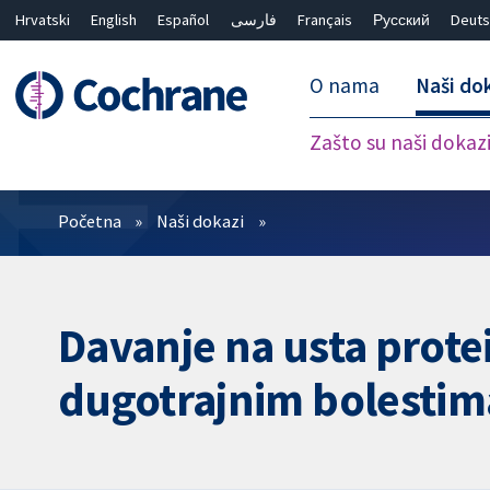
Hrvatski
English
Español
فارسی
Français
Русский
Deuts
O nama
Naši do
Zašto su naši dokaz
Prečistači
Početna
Naši dokazi
Davanje na usta prote
dugotrajnim bolestim