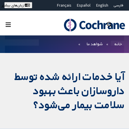
فارسی
English
Español
Français
زبان‌های بیشتر
Deutsch
Hrvatski
Русский
简体中文
繁體中文
ไทย
Bahasa Malaysia
بستن جستجو ✖
فیلترها
خانه
شواهد ما
آیا خدمات ارائه شده توسط
داروسازان باعث بهبود
سلامت بیمار می‌شود؟