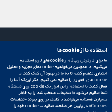
استفاده ما از cookie‌ها
میدان کاوندیش
تماس با ما
۱۳-۱۱
اخبار
ما برای کارکردن وب‌گاه از cookie‌های لازم استفاده
تحقیقات قابل
لندن
دفتر رسانه‌ای
اعتماد.
می‌کنیم. ما همچنین می‌خواهیم cookie‌های تجزیه و تحلیل
W1G 0AN
درباره ما
تصمیم‌گیری آگاهانه.
بریتانیا
فرصت‌های
اختیاری تنظیم کنیم تا به ما در بهبود آن کمک کند. ما
سلامت بهتر.
شغلی
cookie‌های اختیاری را تنظیم نمی کنیم، مگر این‌که آنها را
Cochrane
فعال کنید. با استفاده از این ابزار یک cookie‌ روی دستگاه
Library
شما تنظیم می‌شود تا تنظیمات منتخب شما را به خاطر
بسپارد. همیشه می‌توانید با کلیک بر روی پیوند «تنظیمات
Cookies» در پایین هر صفحه، تنظیمات cookie‌ خود را
شبکه همکاری کاکرین، یک مؤسسه خیریه (شماره 1045921) و یک شرکت با
تغییر دهید.