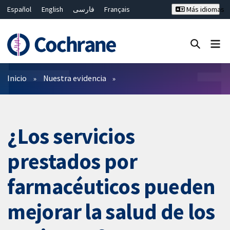
Español
English
فارسی
Français
Más idiomas
Русский
Hrvatski
Deutsch
Bahasa Malaysia
ไทย
繁體中文
简体中文
Cerrar búsqueda ✖
Filtros
Inicio
Nuestra evidencia
¿Los servicios
prestados por
farmacéuticos pueden
mejorar la salud de los