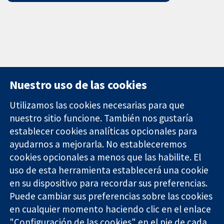
Nuestro uso de las cookies
Utilizamos las cookies necesarias para que
nuestro sitio funcione. También nos gustaría
11-13 Cavendish
Contacto
establecer cookies analíticas opcionales para
Square
Noticias
ayudarnos a mejorarla. No estableceremos
Evidencia fiable.
Londres
Prensa
Decisiones
cookies opcionales a menos que las habilite. El
W1G 0AN
Sobre
informadas.
Reino Unido
nosotros
uso de esta herramienta establecerá una cookie
Mejor salud.
Empleo
en su dispositivo para recordar sus preferencias.
Cochrane
Puede cambiar sus preferencias sobre las cookies
Library
en cualquier momento haciendo clic en el enlace
"Configuración de las cookies" en el pie de cada