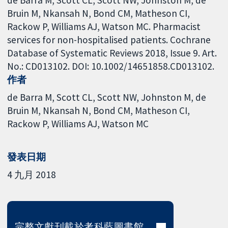
Bruin M, Nkansah N, Bond CM, Matheson CI,
Rackow P, Williams AJ, Watson MC. Pharmacist
services for non-hospitalised patients. Cochrane
Database of Systematic Reviews 2018, Issue 9. Art.
No.: CD013102. DOI: 10.1002/14651858.CD013102.
作者
de Barra M
Scott CL
Scott NW
Johnston M
de
Bruin M
Nkansah N
Bond CM
Matheson CI
Rackow P
Williams AJ
Watson MC
發表日期
4 九月 2018
完整文獻刊載於考科藍圖書館