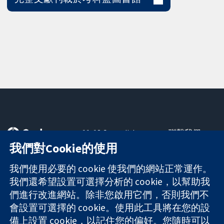
11-13 Cavendish
聯繫我們
Square
新聞
我們對Cookie的使用
可信任實證
London
新聞部
知情決定
W1G 0AN
關於我們
我們使用必要的 cookie 使我們的網站正常運作。
更完善的健康照
United Kingdom
工作機會
我們還希望設置可選擇分析的 cookie，以幫助我
護
Cochrane
們進行改進網站。除非您啟用它們，否則我們不
Library
會設置可選擇的 cookie。使用此工具將在您的設
備上設置 cookie，以記住您的偏好。您隨時可以