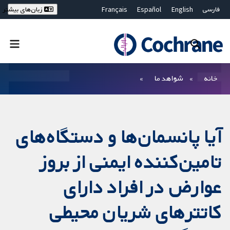
فارسی
English
Español
Français
زبان‌های بیشتر
Deutsch
Hrvatski
Русский
简体中文
繁體中文
ไทย
Bahasa Malaysia
بستن جستجو ✖
فیلترها
خانه
شواهد ما
آیا پانسمان‌ها و دستگاه‌های
تامین‌کننده ایمنی از بروز
عوارض در افراد دارای
کاتترهای شریان محیطی