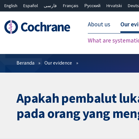
English
Español
فارسی
Français
Русский
Hrvatski
Deuts
About us
Our ev
What are systemati
Filter
Beranda
Our evidence
Apakah pembalut luk
pada orang yang meng