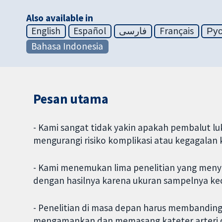
Also available in
English
Español
فارسی
Français
Ру
Bahasa Indonesia
Pesan utama
- Kami sangat tidak yakin apakah pembalut l
mengurangi risiko komplikasi atau kegagalan ka
- Kami menemukan lima penelitian yang menyelid
dengan hasilnya karena ukuran sampelnya keci
- Penelitian di masa depan harus membanding
mengamankan dan memasang kateter arteri d