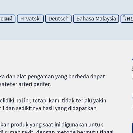
сский
Hrvatski
Deutsch
Bahasa Malaysia
ไท
uka dan alat pengaman yang berbeda dapat
teter arteri perifer.
iki hal ini, tetapi kami tidak terlalu yakin
l dan sedikitnya hasil yang didapatkan.
kan produk yang saat ini digunakan untuk
i rumah sakit, dengan metode bermutu tinggi