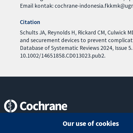
Email kontak: cochrane-indonesia.fkkmk@ugm
Citation
Schults JA, Reynolds H, Rickard CM, Culwick M
and securement devices to prevent complicati
Database of Systematic Reviews 2024, Issue 5. 
10.1002/14651858.CD013023.pub2.
Trusted evidence.
Our use of cookies
Informed decisions.