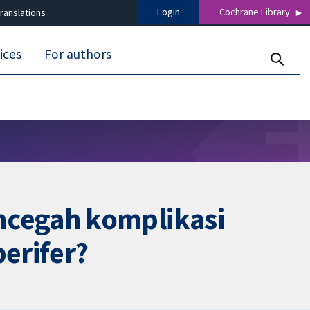
Login
Cochrane Library
ranslations
ices
For authors
ncegah komplikasi
erifer?