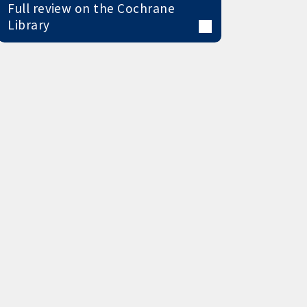
Full review on the Cochrane
Library