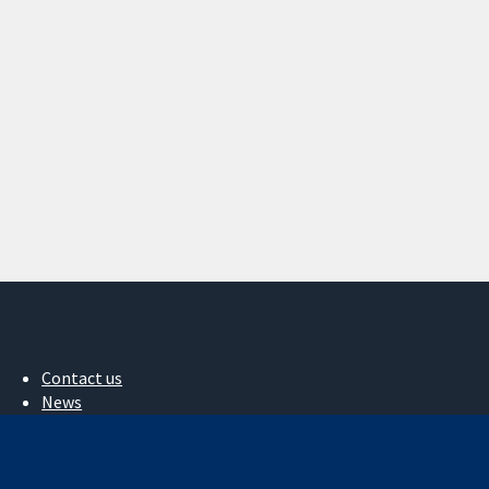
Contact us
News
Press office
About us
Jobs