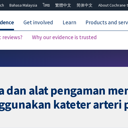
ch
Bahasa Malaysia
ไทย
繁體中文
简体中文
About Cochrane t
idence
Get involved
Learn
Products and serv
c reviews?
Why our evidence is trusted
Close search ✖
a dan alat pengaman me
gunakan kateter arteri p