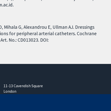
.ac.id.
D, Mihala G, Alexandrou E, Ullman AJ. Dressings
ons for peripheral arterial catheters. Cochrane
Art. No.: CD013023. DOI:
11-13 Cavendish Square
London
W1G 0AN
Inggris