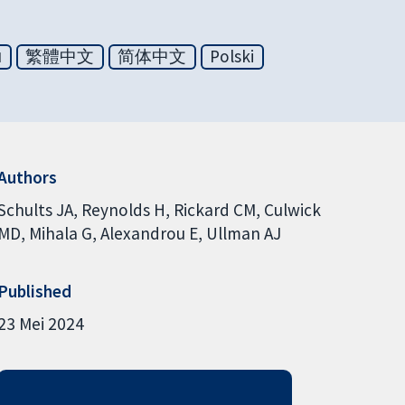
ย
繁體中文
简体中文
Polski
Authors
Schults JA
Reynolds H
Rickard CM
Culwick
MD
Mihala G
Alexandrou E
Ullman AJ
Published
23 Mei 2024