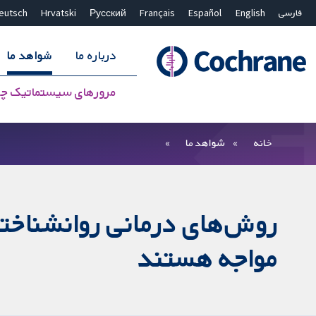
فارسی
English
Español
Français
Русский
Hrvatski
eutsch
درباره ما
شواهد ما
مرورهای سیستماتیک چ
بستن جستجو ✖
فیلترها
خانه
شواهد ما
روش‌های درمانی روانشناخت
مواجه هستند