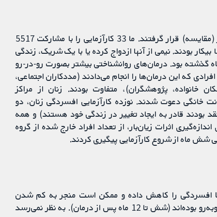
زنان به‌طور تصادفی در یک گروه (مداخله) یا گروه دیگر (مقایسه) قرار گرفتند. ما 33 کارآزمایی را با مشارکت 5517
و دو-سوم آنها بیکار بودند. نیمی از آنها ازدواج کرده یا با یک شریک، زندگی
ردند و در نیمی از آنها خشونت خانگی مربوط به 12 ماه گذشته بود. درمان‌های روانشناختی بیشتر بصورت رو-در-رو
با توجه به طول درمان (2 تا 50 جلسه) و افرادی که این درمان‌ها را انجام می‌دادند (مدد‌کاران اجتماعی،
ن خانواده، پژوهشگران)، متفاوت بودند. ‌زنان از مراکز
نت خانگی دعوت شدند. نوزده کارآزمایی افسردگی زنان، دو
عتقد بودند قادر به ایجاد تغییر در زندگی خود هستند) و همه
 اندازه‌گیری اثرات زیان‌بار، از تعداد افراد خارج شده از گروه
 طی شش ماه از شروع کارآزمایی پیگیری کردند.
مالا افسردگی را کاهش داده و ممکن است منجر به کم شدن
نشانه‌های اضطراب در زنانی شوند که با خشونت خانگی روبه‌رو بوده‌اند (شش تا 12 ماه پس از درمان). به نظر نمی‌رسد