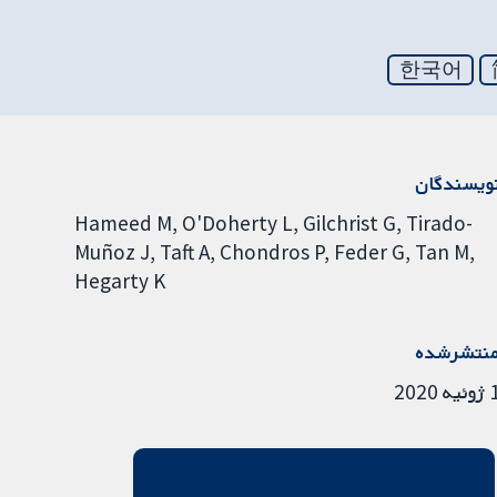
한국어
ویسندگان
Hameed M
O'Doherty L
Gilchrist G
Tirado-
Muñoz J
Taft A
Chondros P
Feder G
Tan M
Hegarty K
نتشرشده
ئیه 2020