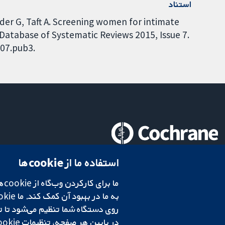
استناد
der G, Taft A. Screening women for intimate
 Database of Systematic Reviews 2015, Issue 7.
007.pub3.
تحقیقات قابل اعتماد.
استفاده ما از cookie‌ها
تصمیم‌گیری آگاهانه.
سلامت بهتر.
در پایین هر صفحه، تنظیمات cookie‌ خود را تغییر دهید.
شبکه همکاری کاکرین، یک مؤسسه خیریه (شماره 1045921) و یک شرکت با مسئولیت محدود به‌صورت ضمانت (شماره 03044323) ثبت‌شده در انگلستان و ولز است. شماره ثبت مالیات بر ارزش افزوده: GB 718 2127 49.