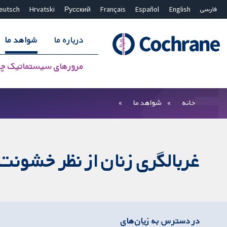
فارسی
English
Español
Français
Русский
Hrvatski
eutsch
درباره ما
شواهد ما
مرورهای سیستماتیک چ
بستن جستجو ✖
فیلترها
خانه
شواهد ما
غربالگری زنان از نظر خشون
در دسترس به زیان‌های