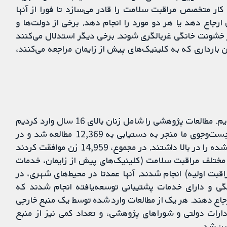
ار متخصص مراقبت سلامت را قادر می‌سازد تا فورا از آنها
رجاع دهد یا هر دو مورد را انجام دهد. برخی از دولت‌ها و
 خشونت خانگی غربالگری شوند. برخی دیگر استدلال می‌کنند
ان بارداری که به کلینیک‌های پیش از زایمان مراجعه می‌کنند،
پژوهش‌های انجام‌شده را تا 17 فوریه 2015 بررسی کردیم. مطالعات پژوهشی را شامل زنان بالای 16 سال وارد کردیم
که به هر یک از مراکز مراقبت سلامت مراجعه کردند. جست‌وجوی ما منجر به دستیابی به 12,369 مطالعه شد و در
نهایت 13 مطالعه را وارد کردیم که معیارهای شرح داده شده را در بالا داشتند. در مجموع، 14,959 زن موافقت کردند
مختلف مراقبت سلامت (کلینیک‌های پیش از زایمان، خدمات
بت اولیه) انجام شدند. آنها عمدتا در محیط‌های شهری، در
گی و دارای خدمات پشتیبانی توسعه‌یافته انجام شدند که
رجاع دهند. هر یک از مطالعات وارد شده توسط یک منبع خارجی
دارات دولتی و شوراهای پژوهشی، و تعداد کمی نیز از منبع
ین شد.