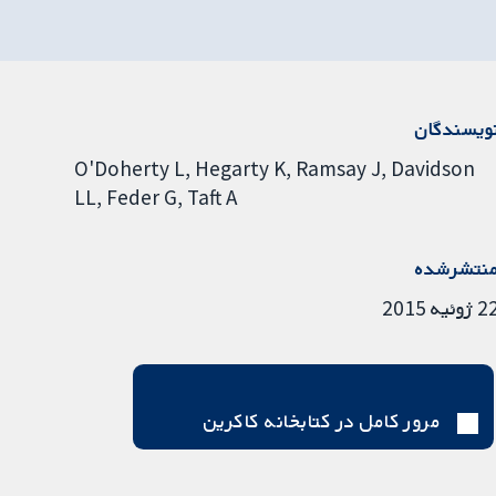
ویسندگان
O'Doherty L
Hegarty K
Ramsay J
Davidson
LL
Feder G
Taft A
نتشرشده
ژوئیه 2015
مرور کامل در کتابخانه کاکرین