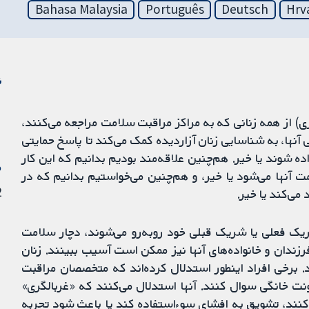
Bahasa Malaysia
Português
Deutsch
Hrv
ن
ری) از همه زنانی که به مراکز مراقبت سلامت مراجعه می‌کنند،
نها، به شناسایی زنان آزاردیده کمک می‌کند تا پاسخ حمایتی
ه شوند یا خیر. هم‌چنین علاقه‌مند بودیم بدانیم که این کار
م
آنها می‌شود یا خیر، و هم‌چنین می‌خواستیم بدانیم که در
22 
می‌کند یا خیر.
یک فعلی یا شریک قبلی خود روبه‌رو می‌شوند، دچار سلامت
ندان و خانواده‌های آنها نیز ممکن است آسیب ببینند. زنان
. برخی افراد اینطور استدلال کرده‌اند که متخصصان مراقبت
ت خانگی سوال کنند. آنها استدلال می‌کنند که «غربالگری»
کنند، تشویق به افشای سوء‌استفاده کند یا باعث شود تجربه