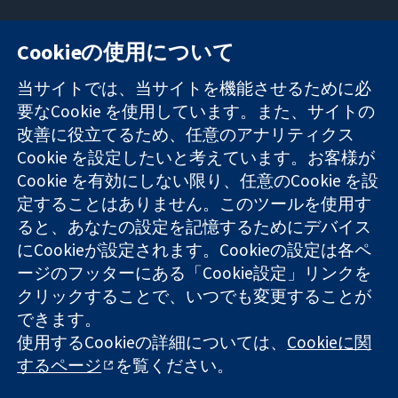
Cookieの使用について
11-13 Cavendish
お問い合わせ
当サイトでは、当サイトを機能させるために必
Square
ニュース
要なCookie を使用しています。また、サイトの
信頼できるエビ
London
広報
改善に役立てるため、任意のアナリティクス
デンスと
W1G 0AN
コクランにつ
情報に基づく意
United Kingdom
いて
Cookie を設定したいと考えています。お客様が
思決定により
採用
Cookie を有効にしない限り、任意のCookie を設
健康のさらなる
Cochrane
定することはありません。このツールを使用す
向上へ
Library
ると、あなたの設定を記憶するためにデバイス
にCookieが設定されます。Cookieの設定は各ペ
ージのフッターにある「Cookie設定」リンクを
コクラン・コラボレーションは、イングランド及びウェールズ
クリックすることで、いつでも変更することが
に登録された慈善団体（登録番号 1045921）および保証有限責
できます。
任会社（登録番号 03044323）です。付加価値税登録番号 GB
718 2127 49
使用するCookieの詳細については、
Cookieに関
するページ
を覧ください。
Copyright © 2026 The Cochrane Collaboration
ウェブサイト利用規約
|
免責事項
|
個人情報
|
Cookieポリシー