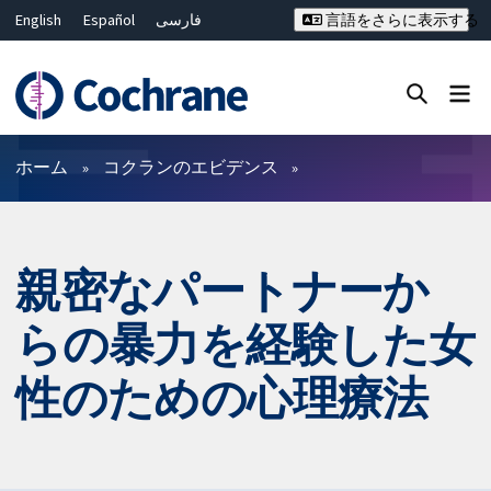
English
Español
فارسی
言語をさらに表示する
Français
Русский
Hrvatski
Deutsch
Bahasa Malaysia
ไทย
繁體中文
简体中文
Close search ✖
フィルター
ホーム
コクランのエビデンス
親密なパートナーか
らの暴力を経験した女
性のための心理療法