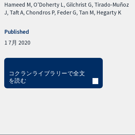
Hameed M
O'Doherty L
Gilchrist G
Tirado-Muñoz
J
Taft A
Chondros P
Feder G
Tan M
Hegarty K
Published
1 7月 2020
コクランライブラリーで全文
を読む