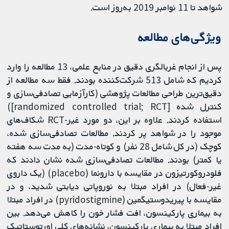
شواهد تا 11 نوامبر 2019 به‌روز است.
ویژگی‌های مطالعه
پس از انجام غربالگری دقیق در منابع علمی، 13 مطالعه را وارد
کردیم که شامل 513 شرکت‌کننده بودند. فقط سه مطالعه از
دقیق‌ترین طراحی مطالعات پژوهشی (کارآزمایی تصادفی‌سازی و
کنترل شده [randomized controlled trial; RCT])
استفاده کردند. علاوه بر این، دو مورد غیر-RCT شکاف‌های
موجود را در شواهد پر کردند. مطالعات تصادفی‌سازی شده،
کوچک (در کل شامل 28 نفر) و کوتاه‌-مدت (به مدت سه هفته
یا کمتر) بودند. مطالعات تصادفی‌سازی شده نشان دادند که
فلودروکورتیزون در مقایسه با دارونما (placebo) (یک داروی
غیر-فعال) در افراد مبتلا به نوروپاتی دیابتی شدید، و در
مقایسه با پیریدوستیگمین (pyridostigmine) در افراد مبتلا
به بیماری پارکینسون، افت فشار خون را کاهش می‌دهد. بین
افراد مبتلا به بیماری پارکینسون، نشانه‌های کلی اورتوستاتیک