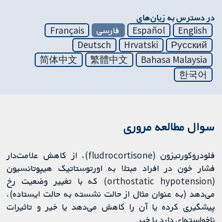
در دسترس به زیان‌های
English
Español
فارسی
Français
Deutsch
Hrvatski
Русский
简体中文
繁體中文
Bahasa Malaysia
한국어
سوال مطالعه مروری
فلودروکورتیزون (fludrocortisone)، از کاهش علامت‌دار
فشار خون در افراد مبتلا به اورتوستاتیک هیپوتانسیون
(orthostatic hypotension) که با تغییر وضعیت رخ
می‌دهد (به عنوان مثال از حالت نشسته به حالت ایستاده)،
پیشگیری کرده یا آن را کاهش می‌دهد یا خیر و تاثیرات
ناخواسته‌ای دارد یا خیر.