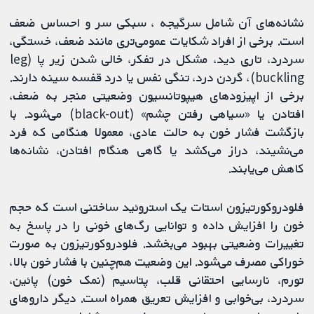
نشانه‌های آن شامل سرگیجه ، سبکی سر و احساس ضعف
است. برخی از افراد شکایات عمومی‌تری مانند ضعف، خستگی،
سردرد، تاری دید، مشکل در تفکر، خالی شدن زیر پا (leg
buckling)، گردن درد، تنگی نفس یا درد قفسه سینه دارند.
برخی از اپیزودهای هیپوتانسیون وضعیتی منجر به ضعف،
افتادن یا «سیاهی رفتن چشم» (black-out) می‌شود. با
بازگشت فشار خون به حالت عادی، معمولا هنگامی که فرد
می‌نشیند، دراز می‌کشد یا گاهی هنگام افتادن، نشانه‌ها
کاهش می‌یابند.
فلودروکورتیزون استات یک استروئید ساختنی است که حجم
خون را افزایش داده و توانایی رگ‌های خونی را در پاسخ به
تغییرات وضعیتی بهبود می‌بخشد. فلودروکورتیزون به صورت
خوراکی مصرف می‌شود. این وضعیت هم‌چنین با فشار خون بالا،
تورم، نارسایی احتقانی قلب، پتاسیم (نمک خون) پائین،
سردرد، بی‌خوابی و افزایش تعریق همراه است. دیگر داروهای