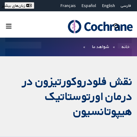
فارسی
English
Español
Français
زبان‌های بیشتر
Deutsch
Hrvatski
Русский
简体中文
繁體中文
ไทย
Bahasa Malaysia
بستن جستجو ✖
فیلترها
خانه
شواهد ما
نقش فلودروکورتیزون در
درمان اورتوستاتیک
هیپوتانسیون