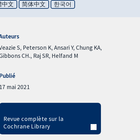
體中文
简体中文
한국어
Auteurs
Veazie S
Peterson K
Ansari Y
Chung KA
Gibbons CH.
Raj SR
Helfand M
Publié
17 mai 2021
Revue complète sur la
Cochrane Library