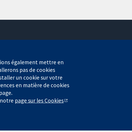
Contactez-nous
Actualités
Service de presse
erions également mettre en
Qui sommes-nous
allerons pas de cookies
Offres d'emploi
staller un cookie sur votre
Cochrane Library
rences en matière de cookies
 page.
r notre
page sur les Cookies
4323) enregistrée en Angleterre et au Pays de Galles. Numéro de
entialité
|
Politique d'usage des cookies
|
Paramètres des cookies