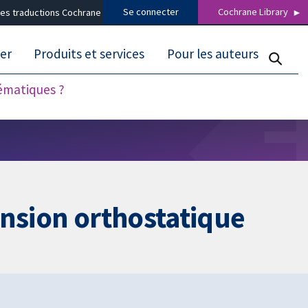
Se connecter
Cochrane Library
es traductions Cochrane
er
Produits et services
Pour les auteurs
tématiques ?
ension orthostatique