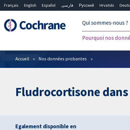
Français
English
Español
فارسی
Русский
Hrvatski
Deuts
繁體中文
简体中文
Qui sommes-nous ?
Pourquoi nos donné
Filtres
Accueil
Nos données probantes
Fludrocortisone dans 
Egalement disponible en