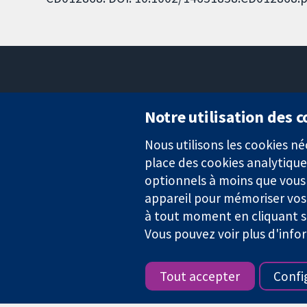
Notre utilisation des 
Nous utilisons les cookies 
Des données probantes.
place des cookies analytique
Des décisions éclairées.
Une meilleure santé.
optionnels à moins que vous n
appareil pour mémoriser vos
à tout moment en cliquant su
Vous pouvez voir plus d'info
La Collaboration Cochrane est une association caritative (n° 1045
TVA : GB 718 2127 49.
Tout accepter
Confi
Copyright © 2026 The Cochrane Collaboration