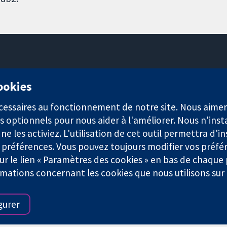
11-13 Cavendish Square
cookies
Londres
W1G0AN
nécessaires au fonctionnement de notre site. Nous aim
Royaume-Uni
s optionnels pour nous aider à l'améliorer. Nous n'inst
e les activiez. L'utilisation de cet outil permettra d'in
 préférences. Vous pouvez toujours modifier vos préfé
r le lien « Paramètres des cookies » en bas de chaque
rmations concernant les cookies que nous utilisons su
921) et une société à responsabilité limitée par garantie (n° 0304
gurer
Conditions Générales
|
Mentions légales
|
Politique de confid