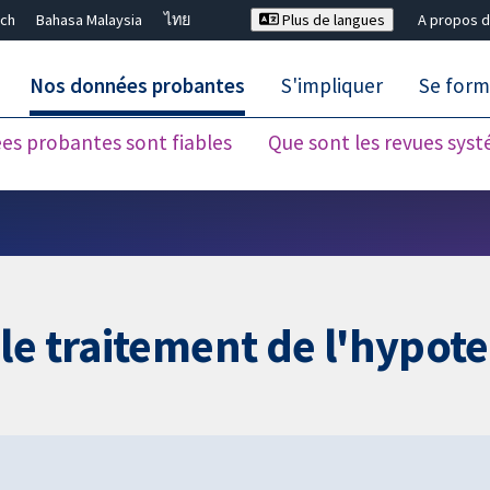
ch
Bahasa Malaysia
ไทย
Plus de langues
A propos d
Nos données probantes
S'impliquer
Se form
es probantes sont fiables
Que sont les revues sys
Fermer la recherche ✖
le traitement de l'hypot