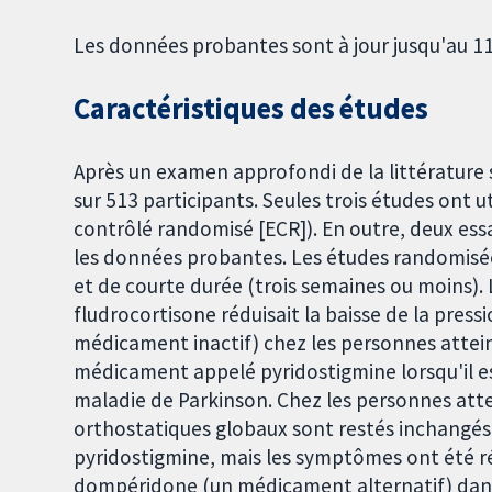
Les données probantes sont à jour jusqu'au 
Caractéristiques des études
Après un examen approfondi de la littérature 
sur 513 participants. Seules trois études ont ut
contrôlé randomisé [ECR]). En outre, deux es
les données probantes. Les études randomisées
et de courte durée (trois semaines ou moins)
fludrocortisone réduisait la baisse de la pres
médicament inactif) chez les personnes attein
médicament appelé pyridostigmine lorsqu'il est
maladie de Parkinson. Chez les personnes att
orthostatiques globaux sont restés inchangés 
pyridostigmine, mais les symptômes ont été rédu
dompéridone (un médicament alternatif) dans l