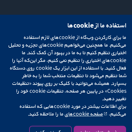
استفاده ما از cookie‌ها
میدان کاوندیش
تماس با ما
۱۳-۱۱
اخبار
ما برای کارکردن وب‌گاه از cookie‌های لازم استفاده
تحقیقات قابل
لندن
دفتر رسانه‌ای
اعتماد.
می‌کنیم. ما همچنین می‌خواهیم cookie‌های تجزیه و تحلیل
W1G 0AN
درباره ما
تصمیم‌گیری آگاهانه.
بریتانیا
فرصت‌های
اختیاری تنظیم کنیم تا به ما در بهبود آن کمک کند. ما
سلامت بهتر.
شغلی
cookie‌های اختیاری را تنظیم نمی کنیم، مگر این‌که آنها را
Cochrane
فعال کنید. با استفاده از این ابزار یک cookie‌ روی دستگاه
Library
شما تنظیم می‌شود تا تنظیمات منتخب شما را به خاطر
بسپارد. همیشه می‌توانید با کلیک بر روی پیوند «تنظیمات
Cookies» در پایین هر صفحه، تنظیمات cookie‌ خود را
شبکه همکاری کاکرین، یک مؤسسه خیریه (شماره 1045921) و یک شرکت با
تغییر دهید.
مسئولیت محدود به‌صورت ضمانت (شماره 03044323) ثبت‌شده در انگلستان
برای اطلاعات بیشتر در مورد cookie‌هایی که استفاده
و ولز است. شماره ثبت مالیات بر ارزش افزوده: GB 718 2127 49.
می‌کنیم،
صفحه cookie‌های
ما را ملاحظه کنید.
کپی‌رایت © ۲۰۲۵ همکاری کاکرین
شرایط و ضوابط وب‌سایت
|
سلب مسئولیت
|
حریم خصوصی
|
سیاست
کوکی‌ها
|
تنظیمات کوکی