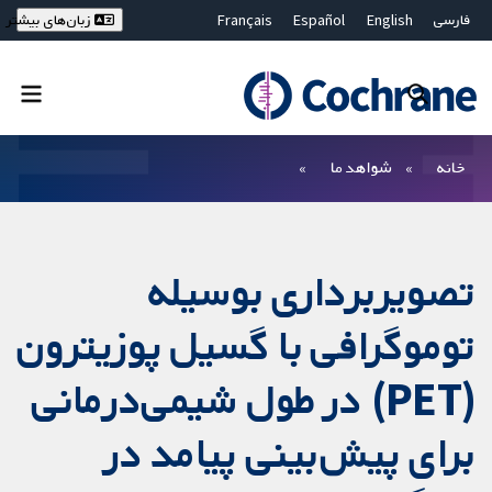
فارسی
English
Español
Français
زبان‌های بیشتر
Deutsch
Hrvatski
Русский
简体中文
繁體中文
ไทย
Bahasa Malaysia
بستن جستجو ✖
فیلترها
خانه
شواهد ما
تصویربرداری بوسیله
توموگرافی با گسیل پوزیترون
(PET) در طول شیمی‌درمانی
برای پیش‌بینی پیامد در