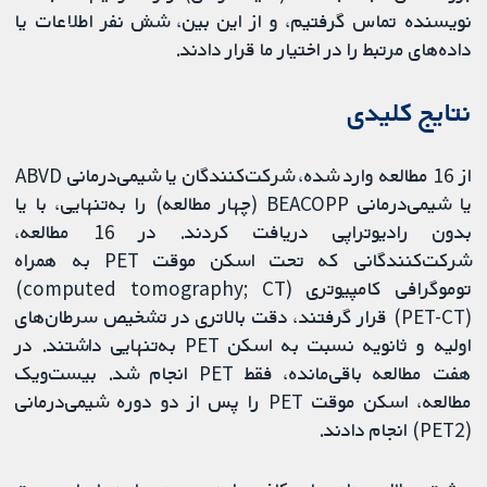
نویسنده تماس گرفتیم، و از این بین، شش نفر اطلاعات یا
داده‌های مرتبط را در اختیار ما قرار دادند.
نتایج کلیدی
از 16 مطالعه وارد شده، شرکت‏‌کنندگان یا شیمی‌درمانی ABVD
یا شیمی‌درمانی BEACOPP (چهار مطالعه) را به‌تنهایی، با یا
بدون رادیوتراپی دریافت کردند. ‌در 16 مطالعه،
شرکت‏‌کنندگانی که تحت اسکن موقت PET به همراه
توموگرافی کامپیوتری (computed tomography; CT)
(PET-CT) قرار گرفتند، دقت بالاتری در تشخیص سرطان‌های
اولیه و ثانویه نسبت به اسکن PET به‌تنهایی داشتند. در
هفت مطالعه باقی‌مانده، فقط PET انجام شد. بیست‌ویک
مطالعه، اسکن موقت PET را پس از دو دوره شیمی‌درمانی
(PET2) انجام دادند.