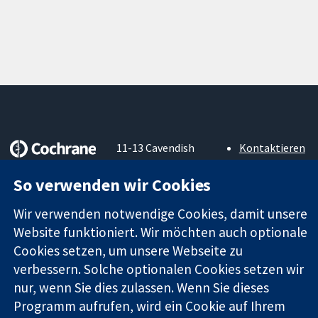
11-13 Cavendish
Kontaktieren
Square
Sie uns
Zuverlässige
London
Neuigkeiten
So verwenden wir Cookies
Evidenz
W1G0AN
Pressestelle
Informierte
Vereinigtes
Über uns
Wir verwenden notwendige Cookies, damit unsere
Entscheidungen
Königreich
Stellenangebot
Website funktioniert. Wir möchten auch optionale
Bessere
Cochrane
Cookies setzen, um unsere Webseite zu
Gesundheit
Library
verbessern. Solche optionalen Cookies setzen wir
nur, wenn Sie dies zulassen. Wenn Sie dieses
Programm aufrufen, wird ein Cookie auf Ihrem
Die Cochrane Collaboration ist eine gemeinützige Organisation