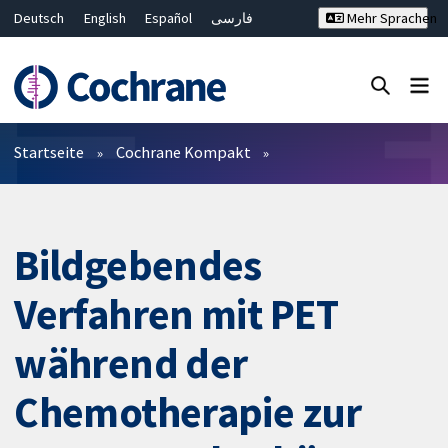
Deutsch
English
Español
فارسی
Mehr Sprachen
Français
Русский
Hrvatski
Bahasa Malaysia
ไทย
繁體中文
简体中文
Close search ✖
Filter
Startseite
Cochrane Kompakt
Bildgebendes
Verfahren mit PET
während der
Chemotherapie zur