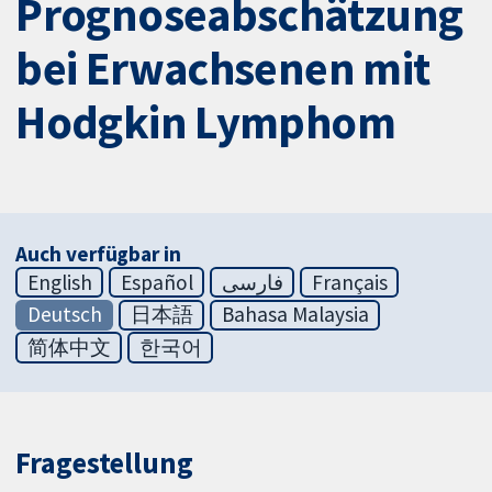
Prognoseabschätzung
bei Erwachsenen mit
Hodgkin Lymphom
Auch verfügbar in
English
Español
فارسی
Français
Deutsch
日本語
Bahasa Malaysia
简体中文
한국어
Fragestellung