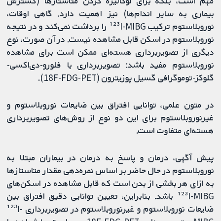
مهم است، بلکه برای لوکالیزه کردن متاستازها (گسترش
بیماری به سایر اندام‌ها) نیز اهمیت دارد. گاهی اوقات،
نوروبلاستوم ترکیب ¹²³I-MIBG را برداشت نمی‌کند و در نتیجه
نوروبلاستوم در اسکن قابل مشاهده نیست. در آن صورت، نوع
دیگری از تصویربرداری هسته‌ای ممکن است برای مشاهده
نوروبلاستوم مفید باشد: تصویربرداری با فلورو-دی‌اکسی-
گلوکز-توموگرافی گسیل پوزیترون (18F-FDG-PET).
در متون علمی، توانایی افتراق بین ضایعات نوروبلاستوم و
غیرنوروبلاستوم برای این دو نوع از روش‌های تصویربرداری
هسته‌ای متفاوت است.
پیش آگهی، درمان و پاسخ به درمان در بیماران مبتلا به
نوروبلاستوم در حال حاضر بر اساس نمره‌دهی مقدار متاستازها
به ازای هر بخشی از بدن است که قابل مشاهده در اسکن‌های
¹²³I-MIBG باشد. بنابراین، تعیین توانایی دقیق افتراق بین
ضایعات نوروبلاستوم و غیرنوروبلاستوم در تصویربرداری ¹²³I-