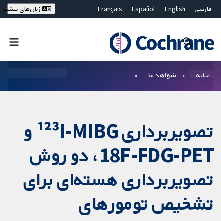
فارسی
English
Español
Français
زبان‌های بیشتر
Deutsch
Hrvatski
Русский
简体中文
繁體中文
ไทย
Bahasa Malaysia
بستن جستجو ✖
فیلترها
خانه
شواهد ما
تصویربرداری ¹²³I-MIBG و
18F-FDG-PET، دو روش
تصویربرداری هسته‎‌ای برای
تشخیص تومورهای