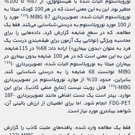
نوروبلاستوم اثبات شده با هیستولوژی، از 67% تا 100%
متغیر بود. این به این معنی است که در هر 100 کودک مبتلا به
نوروبلاستوم اثبات شده، تصویربرداری ¹²³I-MIBG 67 مورد را
از 100 مورد نوروبلاستوم به درستی شناسایی می‌کند. فقط یک
مطالعه، که در سطح ضایعه گزارش کرد، داده‌هایی را برای
محاسبه ویژگی (توانایی یک آزمون برای طبقه‌بندی درست یک
فرد به عنوان «بدون بیماری») ارائه داد: 68% در 115ضایعه.
این به این معنی است که در هر 100 ضایعه بدون بیماری در
بیماران مبتلا به نوروبلاستوم اثبات شده، تصویربرداری ¹²³I-
MIBG توانست 68 ضایعه را به درستی شناسایی کند.
بنابراین، حدود 10% از موارد نوروبلاستوم در تصویربرداری
¹²³I-MIBG قابل رویت نیست (نتایج منفی کاذب). برای این
موارد، بهتر است یک تست‌ اضافی مانند تصویربرداری 18F-
FDG-PET انجام شود، اما برای اطمینان از ارزش بالینی آن،
شواهد بیشتری مورد نیاز است.
فقط یک مطالعه وارد شده، یافته‌های مثبت کاذب را گزارش