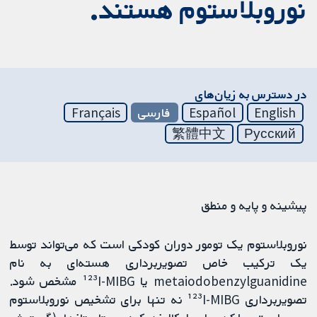
نوروبلاستوم هستند.
در دسترس به زیان‌های
English
Español
فارسی
Français
繁體中文
Русский
پیشینه و پایه و منطق
نوروبلاستوم یک تومور دوران کودکی است که می‌تواند توسط
یک ترکیب خاص تصویربرداری هسته‌ای به نام
metaiodobenzylguanidine یا ¹²³I-MIBG مشخص شود.
تصویربرداری ¹²³I-MIBG نه تنها برای تشخیص نوروبلاستوم