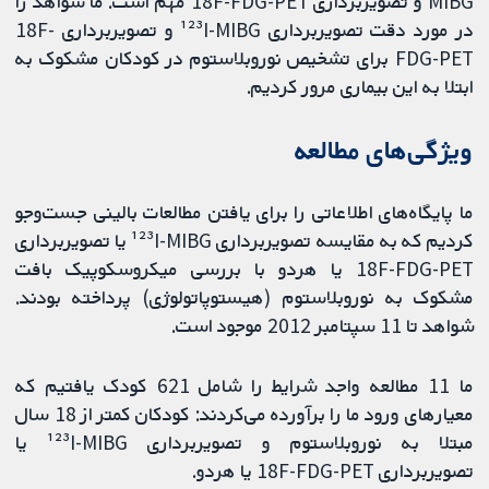
MIBG و تصویربرداری 18F-FDG-PET مهم است. ما شواهد را
در مورد دقت تصویربرداری ¹²³I-MIBG و تصویربرداری 18F-
FDG-PET برای تشخیص نوروبلاستوم در کودکان مشکوک به
ابتلا به این بیماری مرور کردیم.
ویژگی‌های مطالعه
ما پایگاه‌های اطلاعاتی را برای یافتن مطالعات بالینی جست‌وجو
کردیم که به مقایسه تصویربرداری ¹²³I-MIBG یا تصویربرداری
18F-FDG-PET یا هردو با بررسی میکروسکوپیک بافت
مشکوک به نوروبلاستوم (هیستوپاتولوژی) پرداخته بودند.
شواهد تا 11 سپتامبر 2012 موجود است.
ما 11 مطالعه واجد شرایط را شامل 621 کودک یافتیم که
معیارهای ورود ما را برآورده می‌کردند: کودکان کمتر از 18 سال
مبتلا به نوروبلاستوم و تصویربرداری ¹²³I-MIBG یا
تصویربرداری 18F-FDG-PET یا هردو.