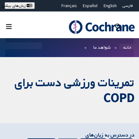
فارسی
English
Español
Français
زبان‌های بیشتر
Deutsch
Hrvatski
Русский
简体中文
繁體中文
ไทย
Bahasa Malaysia
بستن جستجو ✖
فیلترها
خانه
شواهد ما
تمرینات ورزشی دست برای
COPD
در دسترس به زیان‌های