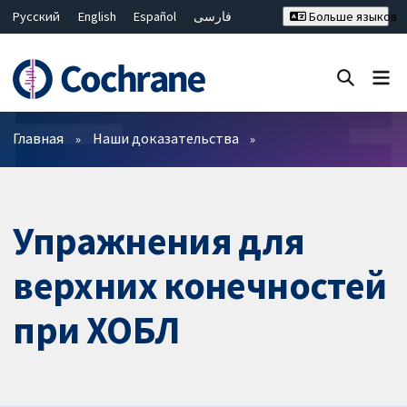
Русский
English
Español
فارسی
Больше языков
Français
Hrvatski
Deutsch
Bahasa Malaysia
ไทย
繁體中文
简体中文
Закрыть поиск ✖
Фильтры
Главная
Наши доказательства
Упражнения для
верхних конечностей
при ХОБЛ