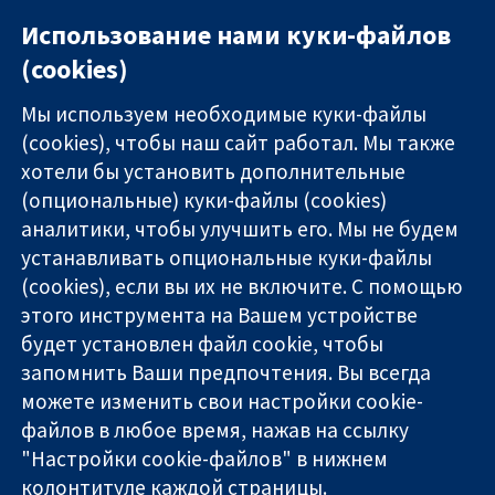
Использование нами куки-файлов
(cookies)
Мы используем необходимые куки-файлы
(cookies), чтобы наш сайт работал. Мы также
хотели бы установить дополнительные
(опциональные) куки-файлы (cookies)
аналитики, чтобы улучшить его. Мы не будем
11-13 Cavendish
Связаться с
устанавливать опциональные куки-файлы
Square
нами
(cookies), если вы их не включите. С помощью
Надёжные
London
Новости
этого инструмента на Вашем устройстве
доказательства
W1G 0AN
Пресс-
Информированные
будет установлен файл cookie, чтобы
United Kingdom
служба
решения
О нас
запомнить Ваши предпочтения. Вы всегда
Во благо
Работа
можете изменить свои настройки cookie-
здоровья
Cochrane
файлов в любое время, нажав на ссылку
Library
"Настройки cookie-файлов" в нижнем
колонтитуле каждой страницы.